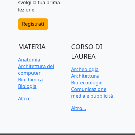
svolgi la tua prima
lezione!
Registrati
MATERIA
CORSO DI
LAUREA
Anatomia
Architettura del
Archeologia
computer
Architettura
Biochimica
Biotecnologie
Biologia
Comunicazione,
C, C++, C#
media e pubblicità
CAD, Disegno
Criminologia
tecnico
Data science
Chimica
Dietistica
Contabilità
Economia
Cybersecurity
Economia applicata
Diritto