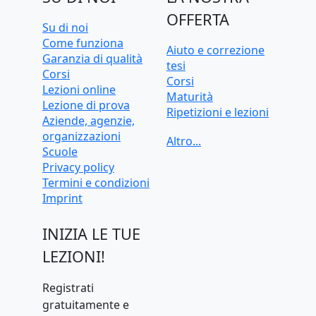
OFFERTA
Su di noi
Come funziona
Aiuto e correzione
Garanzia di qualità
tesi
Corsi
Corsi
Lezioni online
Maturità
Lezione di prova
Ripetizioni e lezioni
Aziende, agenzie,
Ripetizioni e lezioni
organizzazioni
online
Scuole
Test d'ingresso e
Privacy policy
preparazione
Termini e condizioni
universitaria
Imprint
INIZIA LE TUE
LEZIONI!
Registrati
gratuitamente e