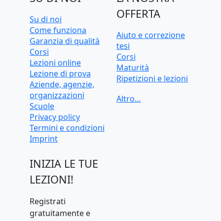
OFFERTA
Su di noi
Come funziona
Aiuto e correzione
Garanzia di qualità
tesi
Corsi
Corsi
Lezioni online
Maturità
Lezione di prova
Ripetizioni e lezioni
Aziende, agenzie,
Ripetizioni e lezioni
organizzazioni
online
Scuole
Test d'ingresso e
Privacy policy
preparazione
Termini e condizioni
universitaria
Imprint
INIZIA LE TUE
LEZIONI!
Registrati
gratuitamente e