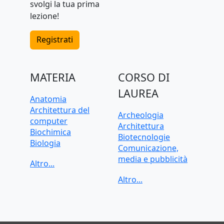
svolgi la tua prima
lezione!
Registrati
MATERIA
CORSO DI
LAUREA
Anatomia
Architettura del
Archeologia
computer
Architettura
Biochimica
Biotecnologie
Biologia
Comunicazione,
C, C++, C#
media e pubblicità
CAD, Disegno
Criminologia
tecnico
Data science
Chimica
Dietistica
Contabilità
Economia
Cybersecurity
Economia applicata
Diritto