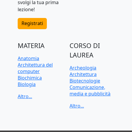
svolgi la tua prima
lezione!
Registrati
MATERIA
CORSO DI
LAUREA
Anatomia
Architettura del
Archeologia
computer
Architettura
Biochimica
Biotecnologie
Biologia
Comunicazione,
C, C++, C#
media e pubblicità
CAD, Disegno
Criminologia
tecnico
Data science
Chimica
Dietistica
Contabilità
Economia
Cybersecurity
Economia applicata
Diritto