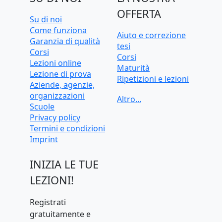
OFFERTA
Su di noi
Come funziona
Aiuto e correzione
Garanzia di qualità
tesi
Corsi
Corsi
Lezioni online
Maturità
Lezione di prova
Ripetizioni e lezioni
Aziende, agenzie,
Ripetizioni e lezioni
organizzazioni
online
Scuole
Test d'ingresso e
Privacy policy
preparazione
Termini e condizioni
universitaria
Imprint
INIZIA LE TUE
LEZIONI!
Registrati
gratuitamente e