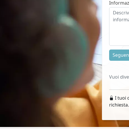
Informaz
Segue
Vuoi div
I tuoi 
richiesta