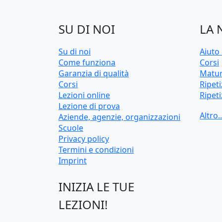
SU DI NOI
LA 
Su di noi
Aiuto 
Come funziona
Corsi
Garanzia di qualità
Matur
Corsi
Ripeti
Lezioni online
Ripeti
Lezione di prova
Test 
Aziende, agenzie, organizzazioni
univer
Scuole
Privacy policy
Termini e condizioni
Imprint
INIZIA LE TUE
LEZIONI!