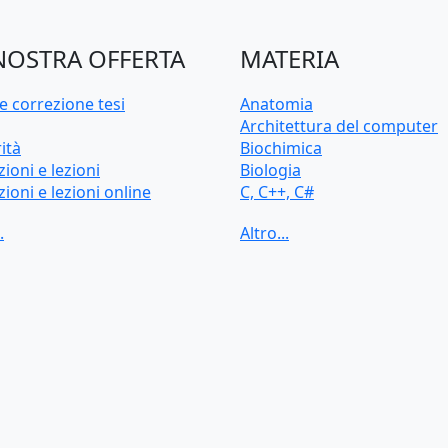
NOSTRA OFFERTA
MATERIA
e correzione tesi
Anatomia
Architettura del computer
ità
Biochimica
zioni e lezioni
Biologia
zioni e lezioni online
C, C++, C#
d'ingresso e preparazione
CAD, Disegno tecnico
sitaria
Chimica
Contabilità
Cybersecurity
Diritto
Econometria
Elettrotecnica
Fisica
HTML, CSS
Intelligenza artificiale
Java