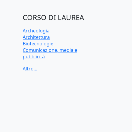
CORSO DI LAUREA
Archeologia
Architettura
Biotecnologie
Comunicazione, media e
pubblicità
Criminologia
Data science
Dietistica
Economia
Economia applicata
Economia aziendale
Farmacia
Filologia germanica
Filosofia
Finanza
Fisioterapia