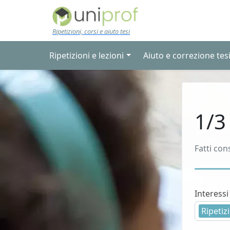
Skip to main content
Ripetizioni, corsi e aiuto tesi
Ripetizioni e lezioni
Aiuto e correzione tes
1/3
Fatti con
Interessi
Ripetizi