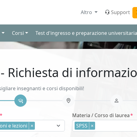
Altro
Support
i
Corsi
Test d'ingresso e preparazione universitari
 - Richiesta di informazio
sigliare insegnanti e corsi disponibili!
Materia / Corso di laurea
oni e lezioni
×
SPSS
×