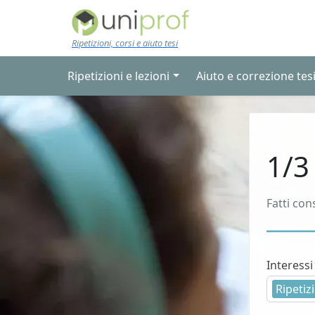
Skip to main content
Ripetizioni, corsi e aiuto tesi
Ripetizioni e lezioni
Aiuto e correzione tes
1/3
Fatti con
Interessi
Ripetizi