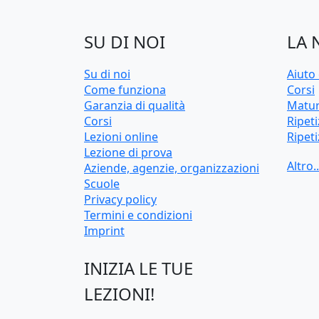
SU DI NOI
LA 
Su di noi
Aiuto 
Come funziona
Corsi
Garanzia di qualità
Matur
Corsi
Ripeti
Lezioni online
Ripeti
Lezione di prova
Test 
Aziende, agenzie, organizzazioni
univer
Scuole
Privacy policy
Termini e condizioni
Imprint
INIZIA LE TUE
LEZIONI!