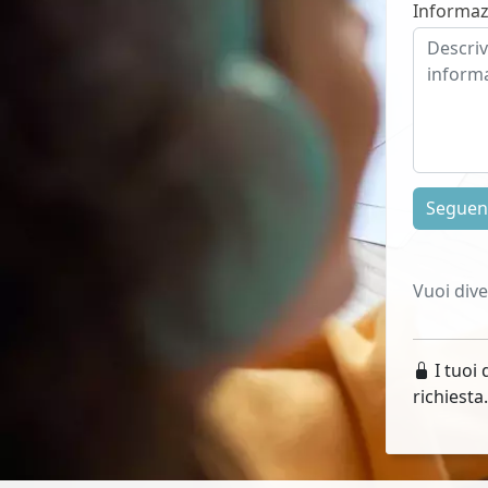
Informaz
Segue
Vuoi div
I tuoi 
richiesta