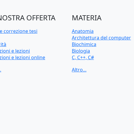
NOSTRA OFFERTA
MATERIA
e correzione tesi
Anatomia
Architettura del computer
ità
Biochimica
zioni e lezioni
Biologia
zioni e lezioni online
C, C++, C#
d'ingresso e preparazione
CAD, Disegno tecnico
sitaria
Chimica
Contabilità
Cybersecurity
Diritto
Econometria
Elettrotecnica
Fisica
HTML, CSS
Intelligenza artificiale
Java