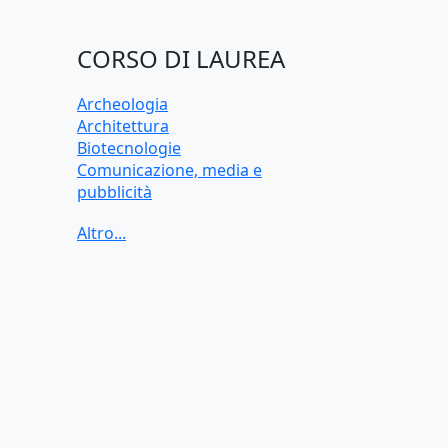
CORSO DI LAUREA
Archeologia
Architettura
Biotecnologie
Comunicazione, media e
pubblicità
Criminologia
Data science
Dietistica
Economia
Economia applicata
Economia aziendale
Farmacia
Filologia germanica
Filosofia
Finanza
Fisioterapia