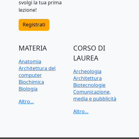
svolgi la tua prima
lezione!
Registrati
MATERIA
CORSO DI
LAUREA
Anatomia
Architettura del
Archeologia
computer
Architettura
Biochimica
Biotecnologie
Biologia
Comunicazione,
C, C++, C#
media e pubblicità
CAD, Disegno
Criminologia
tecnico
Data science
Chimica
Dietistica
Contabilità
Economia
Cybersecurity
Economia applicata
Diritto