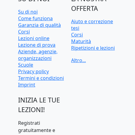
OFFERTA
Su di noi
Come funziona
Aiuto e correzione
Garanzia di qualità
tesi
Corsi
Corsi
Lezioni online
Maturità
Lezione di prova
Ripetizioni e lezioni
Aziende, agenzie,
Ripetizioni e lezioni
organizzazioni
online
Scuole
Test d'ingresso e
Privacy policy
preparazione
Termini e condizioni
universitaria
Imprint
INIZIA LE TUE
LEZIONI!
Registrati
gratuitamente e