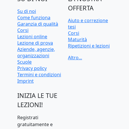
OFFERTA
Su di noi
Come funziona
Aiuto e correzione
Garanzia di qualità
tesi
Corsi
Corsi
Lezioni online
Maturità
Lezione di prova
Ripetizioni e lezioni
Aziende, agenzie,
Ripetizioni e lezioni
organizzazioni
online
Scuole
Test d'ingresso e
Privacy policy
preparazione
Termini e condizioni
universitaria
Imprint
INIZIA LE TUE
LEZIONI!
Registrati
gratuitamente e