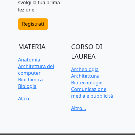
svolgi la tua prima
lezione!
Registrati
MATERIA
CORSO DI
LAUREA
Anatomia
Architettura del
Archeologia
computer
Architettura
Biochimica
Biotecnologie
Biologia
Comunicazione,
C, C++, C#
media e pubblicità
CAD, Disegno
Criminologia
tecnico
Data science
Chimica
Dietistica
Contabilità
Economia
Cybersecurity
Economia applicata
Diritto