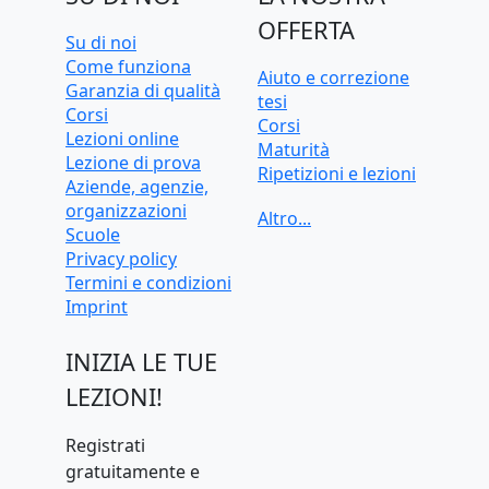
OFFERTA
Su di noi
Come funziona
Aiuto e correzione
Garanzia di qualità
tesi
Corsi
Corsi
Lezioni online
Maturità
Lezione di prova
Ripetizioni e lezioni
Aziende, agenzie,
Ripetizioni e lezioni
organizzazioni
online
Scuole
Test d'ingresso e
Privacy policy
preparazione
Termini e condizioni
universitaria
Imprint
INIZIA LE TUE
LEZIONI!
Registrati
gratuitamente e