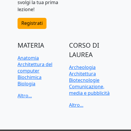
svolgi la tua prima
lezione!
Registrati
MATERIA
CORSO DI
LAUREA
Anatomia
Architettura del
Archeologia
computer
Architettura
Biochimica
Biotecnologie
Biologia
Comunicazione,
C, C++, C#
media e pubblicità
CAD, Disegno
Criminologia
tecnico
Data science
Chimica
Dietistica
Contabilità
Economia
Cybersecurity
Economia applicata
Diritto