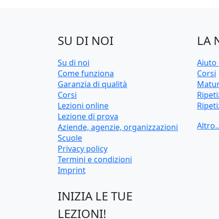
SU DI NOI
LA 
Su di noi
Aiuto 
Come funziona
Corsi
Garanzia di qualità
Matur
Corsi
Ripeti
Lezioni online
Ripeti
Lezione di prova
Test 
Aziende, agenzie, organizzazioni
univer
Scuole
Privacy policy
Termini e condizioni
Imprint
INIZIA LE TUE
LEZIONI!