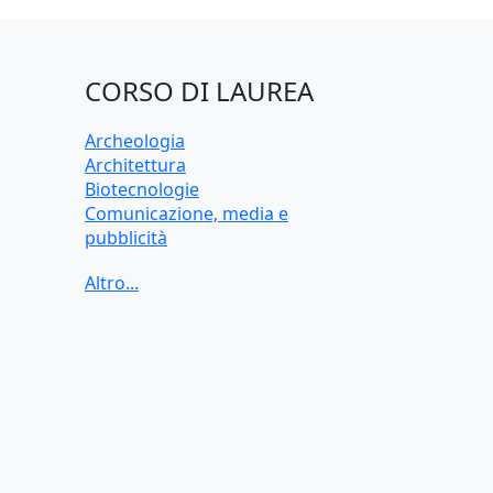
CORSO DI LAUREA
Archeologia
Architettura
Biotecnologie
Comunicazione, media e
pubblicità
Criminologia
Data science
Dietistica
Economia
Economia applicata
Economia aziendale
Farmacia
Filologia germanica
Filosofia
Finanza