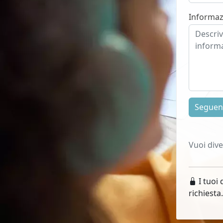
Informaz
Segue
Vuoi div
I tuoi 
richiesta