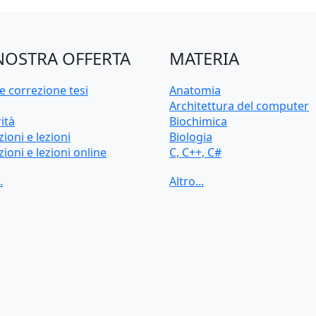
NOSTRA OFFERTA
MATERIA
e correzione tesi
Anatomia
Architettura del computer
ità
Biochimica
zioni e lezioni
Biologia
zioni e lezioni online
C, C++, C#
d'ingresso e preparazione
CAD, Disegno tecnico
sitaria
Chimica
Contabilità
Cybersecurity
Diritto
Econometria
Elettrotecnica
Fisica
HTML, CSS
Intelligenza artificiale