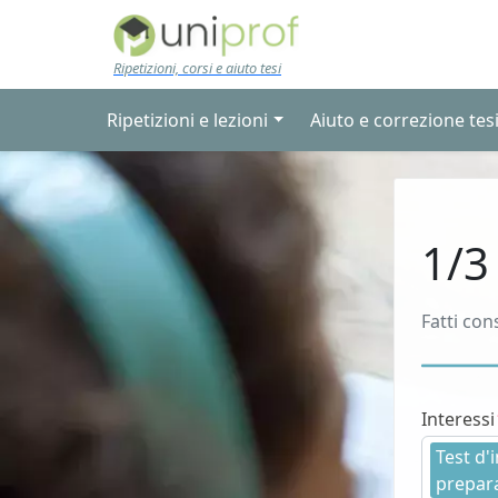
Skip to main content
Ripetizioni, corsi e aiuto tesi
Ripetizioni e lezioni
Aiuto e correzione tes
1/3
Fatti con
Interessi
Test d'
prepara