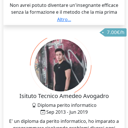
Non avrei potuto diventare un'insegnante efficace
senza la formazione e il metodo che la mia prima
università mi ha fatto apprendere. Una didattica
Altro...
collaborativa già insegnata 20 anni fa che mi ha
7.00€/h
portato a diventare una docente vicina agli studenti e
lontana dalla cattedra.
Isituto Tecnico Amedeo Avogadro
Diploma perito informatico
Sep 2013 - Jun 2019
E' un diploma da perito informatico, ho imparato a
programmare risolvendo problemi diversi ogni