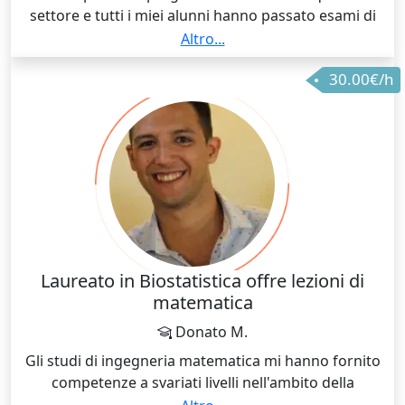
settore e tutti i miei alunni hanno passato esami di
recupero e/o verifiche a pieni voti. Provare per
Altro...
credere
30.00€/h
Laureato in Biostatistica offre lezioni di
matematica
Donato M.
Gli studi di ingegneria matematica mi hanno fornito
competenze a svariati livelli nell'ambito della
matematica (Analisi I, II e III e calcolo numerico per