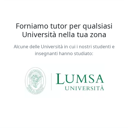
progettate su misura per le tue esigenze specifiche.
Che tu sia uno studente alle prese con i compiti
scolastici o un laureando che cerca un chiarimento
extra prima degli esami, posso adattare il mio
Forniamo tutor per qualsiasi
approccio per garantire il tuo successo.
Università nella tua zona
Alcune delle Università in cui i nostri studenti e
insegnanti hanno studiato: