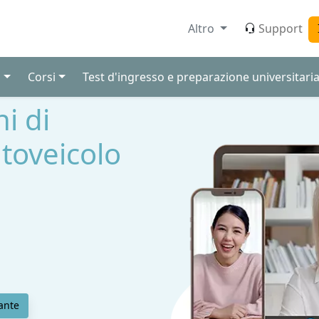
Altro
Support
i
Corsi
Test d'ingresso e preparazione universitari
ni di
utoveicolo
ante