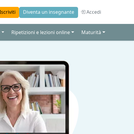
Accedi
Iscriviti
Diventa un insegnante
a
Ripetizioni e lezioni online
Maturità