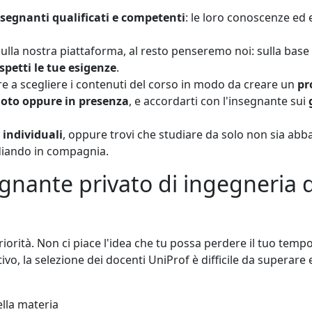
nsegnanti qualificati e competenti
: le loro conoscenze ed 
sulla nostra piattaforma, al resto penseremo noi: sulla base d
petti le tue esigenze
.
tre a scegliere i contenuti del corso in modo da creare un
pr
oto oppure in presenza
, e accordarti con l'insegnante sui
 individuali
, oppure trovi che studiare da solo non sia ab
udiando in compagnia.
segnante privato di ingegneria 
priorità. Non ci piace l'idea che tu possa perdere il tuo temp
o, la selezione dei docenti UniProf è difficile da superare e 
lla materia