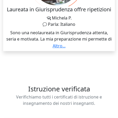
fornire ripetizioni nelle materie umanistiche per
studenti liceali. Il mio approccio è personalizzato,
Laureata in Giurisprudenza offre ripetizioni
orientato allo sviluppo delle competenze digitali e del
Michela P.
pensiero critico.
Parla: Italiano
Sono una neolaureata in Giurisprudenza attenta,
seria e motivata. La mia preparazione mi permette di
adeguare le lezioni alle diverse esigenze e ai diversi
Altro...
obiettivi, riuscendo a modulare le informazioni da
apprendere in base alle necessità dello studente.
Istruzione verificata
Verifichiamo tutti i certificati di istruzione e
insegnamento dei nostri insegnanti.