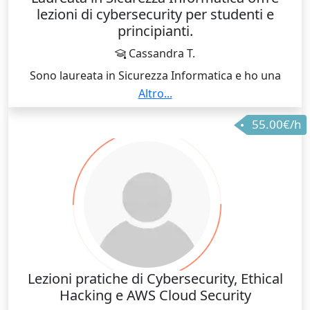
lezioni di cybersecurity per studenti e
principianti.
Cassandra T.
Sono laureata in Sicurezza Informatica e ho una
preparazione specifica in ambito cybersecurity. Posso
Altro...
aiutare gli studenti a comprendere concetti come
55.00€/h
sicurezza dei sistemi, reti, vulnerabilità, protezione
dei dati, privacy, autenticazione, malware e buone
pratiche di sicurezza digitale. Il mio approccio è
pratico e orientato alla comprensione reale degli
argomenti.
Lezioni pratiche di Cybersecurity, Ethical
Hacking e AWS Cloud Security