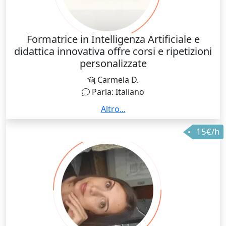
Formatrice in Intelligenza Artificiale e
didattica innovativa offre corsi e ripetizioni
personalizzate
Carmela D.
Parla: Italiano
Sono una formatorice nel settore dell'Intelligenza
Altro...
Artificiale, della didattica innovativa e della
15€/h
cybersecurity, con esperienza nell'uso pratico di
strumenti come ChatGPT, Gemini, Copilot, Claude e
altre soluzioni di IA applicate al lavoro e alla
formazione. Mi occupo anche di sensibilizzazione su
temi come il cyberbullismo e la sicurezza digitale.
Offro percorsi formativi per docenti, professionisti e
studenti interessati a comprendere e utilizzare in
modo consapevole le nuove tecnologie, oltre a