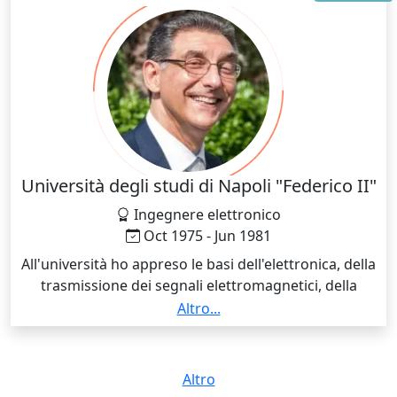
Università degli studi di Napoli "Federico II"
Ingegnere elettronico
Oct 1975 - Jun 1981
All'università ho appreso le basi dell'elettronica, della
trasmissione dei segnali elettromagnetici, della
logica, della programmazione e dell'informatica.
Altro...
Grazie a queste conoscenze, ho potuto seguire,
capire e utilizzare le innovazioni tecnologiche in
informatica e nelle telecomunicazioni. Cinque anni
Altro
nell'aver seguito corsi di tecniche di formazione