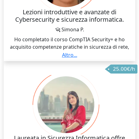
Lezioni introduttive e avanzate di
Cybersecurity e sicurezza informatica.
Simona P.
Ho completato il corso CompTIA Security+ e ho
acquisito competenze pratiche in sicurezza di rete,
gestione vulnerabilità, threat analysis, log analysis,
Altro...
crittografia, autenticazione e configurazione sicura di
25.00€/h
sistemi e reti. Posso preparare studenti per esami,
certificazioni o per sviluppare solide basi in sicurezza
informatica.
Laureata in Sicurezza Informatica offre