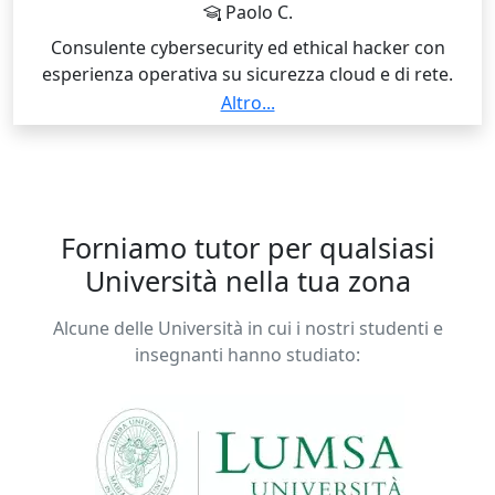
Paolo C.
Consulente cybersecurity ed ethical hacker con
esperienza operativa su sicurezza cloud e di rete.
Insegno presso ITS ICT Piemonte, agenzie formative e
Altro...
istituti tecnici. Sono Istruttore Cisco Networking
Academy e AWS Academy Educator, con certificazioni
Cisco Ethical Hacker, CyberOps Associate e Network
Security, Fortinet FCA Cybersecurity e FortiGate
Operator, oltre ad AttackIQ MITRE ATT&CK. Propongo
Forniamo tutor per qualsiasi
lezioni in italiano basate su laboratori autorizzati, casi
Università nella tua zona
reali e preparazione professionale su ethical hacking,
penetration testing, SOC, network security, AWS
Alcune delle Università in cui i nostri studenti e
cloud security e DevSecOps.
insegnanti hanno studiato: