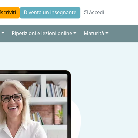
Accedi
Iscriviti
Diventa un insegnante
a
Ripetizioni e lezioni online
Maturità