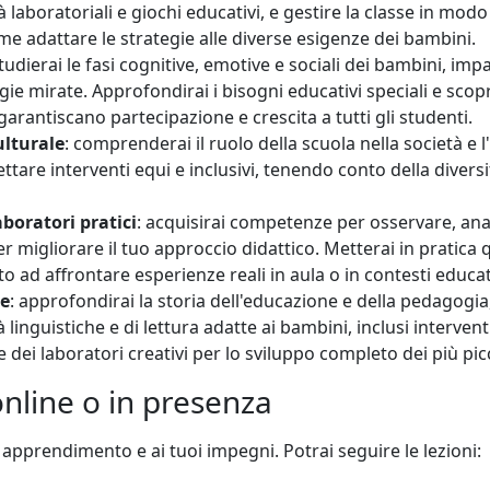
ità laboratoriali e giochi educativi, e gestire la classe in mo
e adattare le strategie alle diverse esigenze dei bambini.
studierai le fasi cognitive, emotive e sociali dei bambini, imp
e mirate. Approfondirai i bisogni educativi speciali e scopr
rantiscano partecipazione e crescita a tutti gli studenti.
ulturale
: comprenderai il ruolo della scuola nella società e l'
are interventi equi e inclusivi, tenendo conto della diversit
boratori pratici
: acquisirai competenze per osservare, anali
per migliorare il tuo approccio didattico. Metterai in pratic
to ad affrontare esperienze reali in aula o in contesti educat
he
: approfondirai la storia dell'educazione e della pedagogia,
ità linguistiche e di lettura adatte ai bambini, inclusi interv
 dei laboratori creativi per lo sviluppo completo dei più picc
online o in presenza
di apprendimento e ai tuoi impegni. Potrai seguire le lezioni: