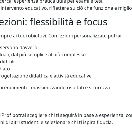
cerca: esperienza pratica utile per esami e tesi.
intervento educativo, riflettere su ciò che funziona e miglio
zioni: flessibilità e focus
empi e ai tuoi obiettivi. Con lezioni personalizzate potrai:
i servono davvero
duali, dal più semplice al più complesso
ifficili
diato
ogettazione didattica e attività educative
pprendimento, massimizzando risultati e sicurezza.
e
niProf potrai scegliere chi ti seguirà in base a esperienza, 
i di altri studenti e selezionare chi ti ispira fiducia.