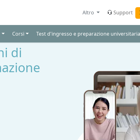
Altro
Support
i
Corsi
Test d'ingresso e preparazione universitari
ni di
mazione