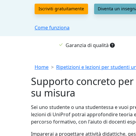
Iscriviti gratuitamente
Diventa un insegn
Come funziona
Garanzia di qualità
Breadcrumb
Home
Ripetizioni e lezioni per studenti un
Supporto concreto per s
su misura
Sei uno studente o una studentessa e vuoi pre
lezioni di UniProf potrai approfondire teoria
percorso formativo, con l'aiuto di docenti espe
Imparerai a progettare attività didattiche, ge