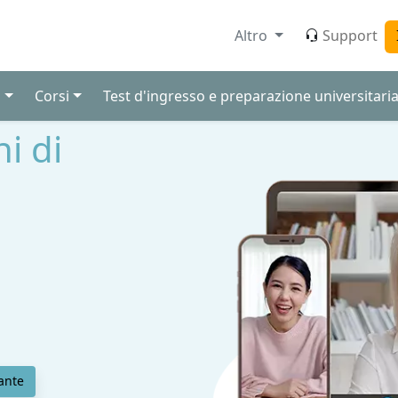
Altro
Support
i
Corsi
Test d'ingresso e preparazione universitari
ni di
ante