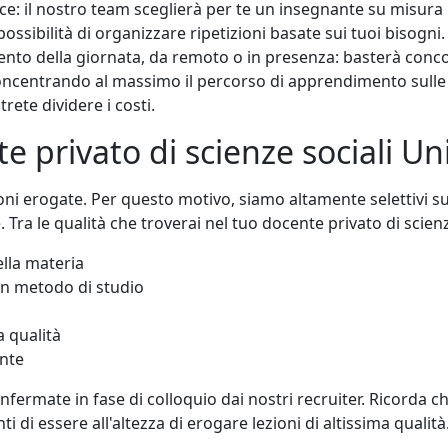
e: il nostro team sceglierà per te un insegnante su misura n
a possibilità di organizzare ripetizioni basate sui tuoi bisogn
mento della giornata, da remoto o in presenza: basterà conco
 concentrando al massimo il percorso di apprendimento sulle
rete dividere i costi.
e privato di scienze sociali Un
ezioni erogate. Per questo motivo, siamo altamente selettivi 
Tra le qualità che troverai nel tuo docente privato di scien
lla materia
on metodo di studio
a qualità
ente
ermate in fase di colloquio dai nostri recruiter. Ricorda che
i di essere all'altezza di erogare lezioni di altissima qualità