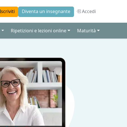
Accedi
Iscriviti
Diventa un insegnante
a
Ripetizioni e lezioni online
Maturità