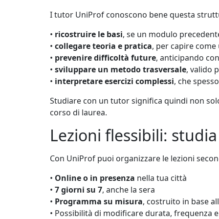
I tutor UniProf conoscono bene questa strutt
•
ricostruire le basi
, se un modulo precedent
•
collegare teoria e pratica
, per capire come
•
prevenire difficoltà future
, anticipando con
•
sviluppare un metodo trasversale
, valido 
•
interpretare esercizi complessi
, che spess
Studiare con un tutor significa quindi non so
corso di laurea.
Lezioni flessibili: stud
Con UniProf puoi organizzare le lezioni second
•
Online o in presenza
nella tua città
•
7 giorni su 7
, anche la sera
•
Programma su misura
, costruito in base al
• Possibilità di modificare durata, frequenza e 