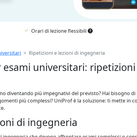
Orari di lezione flessibili
iversitari
Ripetizioni e lezioni di ingegneria
 esami universitari: ripetizioni
no diventando più impegnativi del previsto? Hai bisogno di l
omenti più complessi? UniProf è la soluzione: ti mette in con
te.
zioni di ingegneria
 di ingegneria che devono affrontare esami complessi o conso