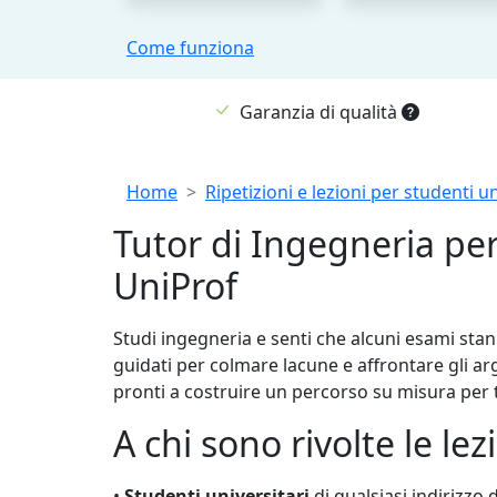
Come funziona
Garanzia di qualità
Breadcrumb
Home
Ripetizioni e lezioni per studenti un
Tutor di Ingegneria per
UniProf
Studi ingegneria e senti che alcuni esami stan
guidati per colmare lacune e affrontare gli arg
pronti a costruire un percorso su misura per 
A chi sono rivolte le le
•
Studenti universitari
di qualsiasi indirizzo