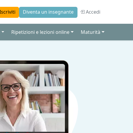
Accedi
Iscriviti
Diventa un insegnante
a
Ripetizioni e lezioni online
Maturità