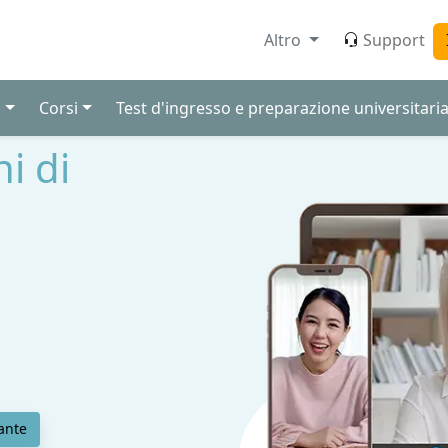
Altro
Support
i
Corsi
Test d'ingresso e preparazione universitari
ni di
ante