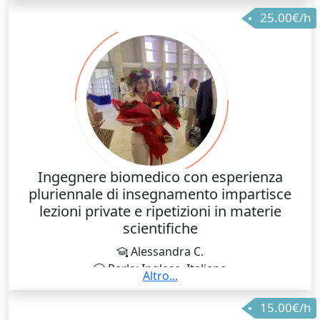
tecnologie avanzate. Accanto all’attività di ricerca,
25.00€/h
insegno informatica nella scuola superiore, portando
in aula un approccio pratico e concreto al digitale.
Unisco quindi innovazione, capacità di spiegare
concetti complessi e passione per la tecnologia
applicata.
Ingegnere biomedico con esperienza
pluriennale di insegnamento impartisce
lezioni private e ripetizioni in materie
scientifiche
Alessandra C.
Parla: Inglese, Italiano
Altro...
Esperienza da più di 6 anni nel campo delle ripetizioni
15.00€/h
in tutte le materie scientifiche fino a livello