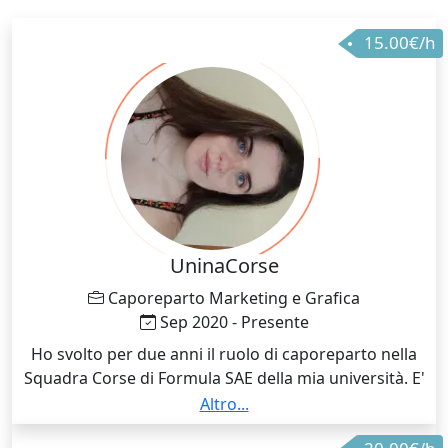
15.00€/h
UninaCorse
Caporeparto Marketing e Grafica
Sep 2020 - Presente
Ho svolto per due anni il ruolo di caporeparto nella
Squadra Corse di Formula SAE della mia università. E'
stata un'esperienza molto rilevante per me, in quanto
Altro...
mi ha permesso di confrontarmi con tante persone