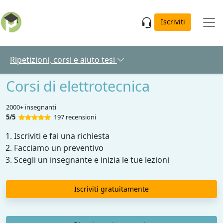
Skip to main content
Iscriviti
Ripetizioni, corsi e aiuto tesi
Corsi di elettrotecnica
2000+ insegnanti
5/5
197 recensioni
Iscriviti e fai una richiesta
Facciamo un preventivo
Scegli un insegnante e inizia le tue lezioni
Iscriviti gratuitamente