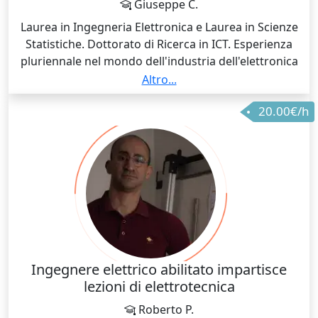
Giuseppe C.
Laurea in Ingegneria Elettronica e Laurea in Scienze
Statistiche. Dottorato di Ricerca in ICT. Esperienza
pluriennale nel mondo dell'industria dell'elettronica
in qualità prima di Process Engineer per Memorie
Altro...
Flash-EEPROM-EPROM, successivamente, come
20.00€/h
Application Engineer per applicazioni dell'elettronica
di potenza e, infine, come design engineer di Power
Transistor.
Ingegnere elettrico abilitato impartisce
lezioni di elettrotecnica
Roberto P.