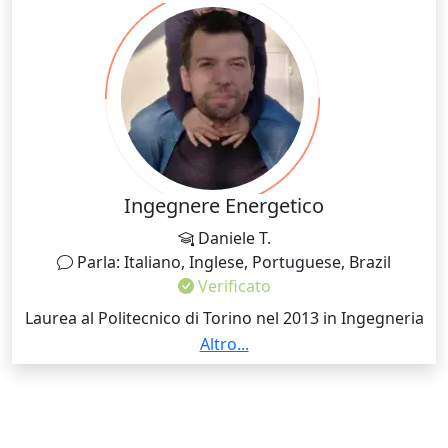
universitario. Non esitate a contattarmi. Svolgimento
delle lezioni in modalità blended con ausilio di
lavagna interattiva in condivisione durante la lezione.
Ingegnere Energetico
Daniele T.
Parla: Italiano, Inglese, Portuguese, Brazil
Verificato
Laurea al Politecnico di Torino nel 2013 in Ingegneria
Energetica e Nucleare Esperto in Termodinamica,
Altro...
fonti rinnovabili e matematica Parallelamente al mio
percorso di studio e lavoro ho sempre coltivato la
passione per l'insegnamento, insomma non molto
tempo ma molta voglia!