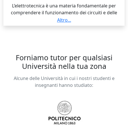
L’elettrotecnica è una materia fondamentale per
comprendere il funzionamento dei circuiti e delle
tecnologie che usiamo ogni giorno. La mia
Altro...
formazione in ingegneria elettrica, unita alla passione
per i progetti pratici e sperimentali (come i circuiti DIY
e le applicazioni con Arduino), mi permette di
spiegare i concetti in modo semplice e concreto.
Credo che l’approccio migliore sia quello di partire
Forniamo tutor per qualsiasi
dalle basi e collegarle subito ad esempi reali, così da
Università nella tua zona
rendere lo studio più chiaro e stimolante.
Alcune delle Università in cui i nostri studenti e
insegnanti hanno studiato: