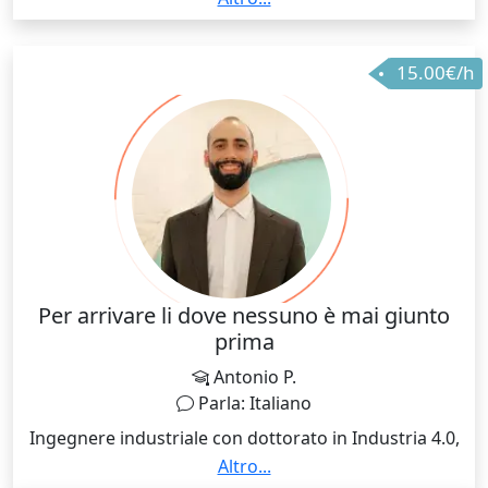
ripetizioni di matematica e fisica per studenti delle
scuole superiori e universitari, con un approccio
15.00€/h
chiaro, efficace e personalizzato. Da oltre 10 anni
aiuto gli studenti a superare difficoltà, recuperare
voti e affrontare esami con sicurezza.
Per arrivare li dove nessuno è mai giunto
prima
Antonio P.
Parla: Italiano
Ingegnere industriale con dottorato in Industria 4.0,
con un forte background nella ricerca applicata su
Altro...