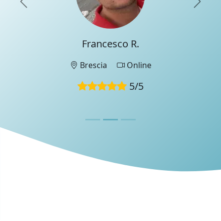
Previous
Nex
Questa recensione è stata scritta da un membro del
team di UniProf durante un colloquio di verifica.
Francesco R.
Brescia
Online
5
/
5