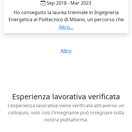
Sep 2018 - Mar 2023
Ho conseguito la laurea triennale in Ingegneria
Energetica al Politecnico di Milano, un percorso che
mi ha dato basi solide in matematica, fisica e materie
Altro...
tecniche, oltre a un buon metodo di studio. Questa
esperienza mi ha aiutato a sviluppare chiarezza
espositiva e un approccio pratico ai problemi, qualità
Altro
che oggi applico nell’insegnamento durante le
ripetizioni.
Esperienza lavorativa verificata
L'esperienza lavorativa viene verificata attraverso un
colloquio, solo cosi l'insegnante può insegnare sulla
nostra piattaforma.