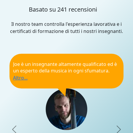
Basato su 241 recensioni
Il nostro team controlla l'esperienza lavorativa e i
certificati di formazione di tutti i nostri insegnanti.
Joe è un insegnante altamente qualificato ed è
un esperto della musica in ogni sfumatura.
Grazie ai suoi anni di esperienza, è in grado di
insegnare con passione a grandi e piccini,
tenendo conto delle esigenze e del talento
naturale di ognuno dei suoi studenti. Online o
in presenza, da soli o in gruppo, Joe saprà
fornirti le lezioni di cui hai bisogno per
imparare a suonare come un vero musicista.
Raccomandazione generale
Puntualità
Previous
Nex