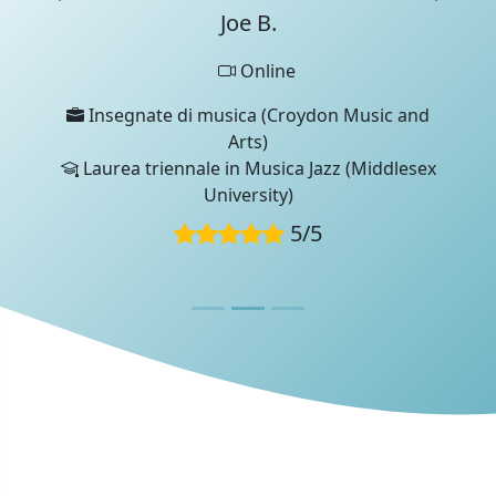
Joe B.
Qualifiche
Professionalità
Esperienza di apprendimento
Online
Questa recensione è stata scritta da un membro del
Insegnate di musica (Croydon Music and
team di UniProf durante un colloquio di verifica.
Arts)
Laurea triennale in Musica Jazz (Middlesex
University)
5
/
5