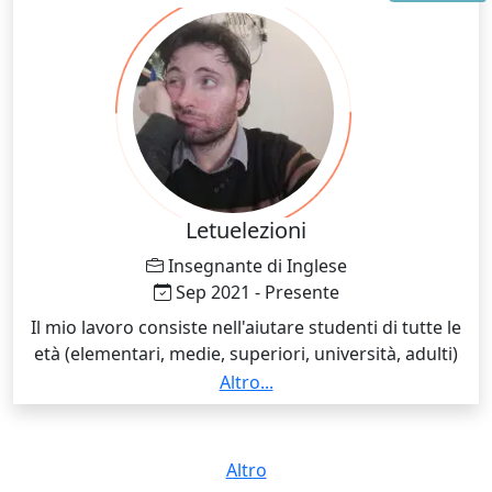
Letuelezioni
Insegnante di Inglese
Sep 2021 - Presente
Il mio lavoro consiste nell'aiutare studenti di tutte le
età (elementari, medie, superiori, università, adulti)
ad imparare o migliorare l'inglese attraverso un
Altro...
metodo personalizzato ed intuitivo che permetta loro
di poter spendere le competenze acquisite nella vita
reale ed accedere alle tante opportunità lavorative
Altro
offerte dalla lingua inglese.