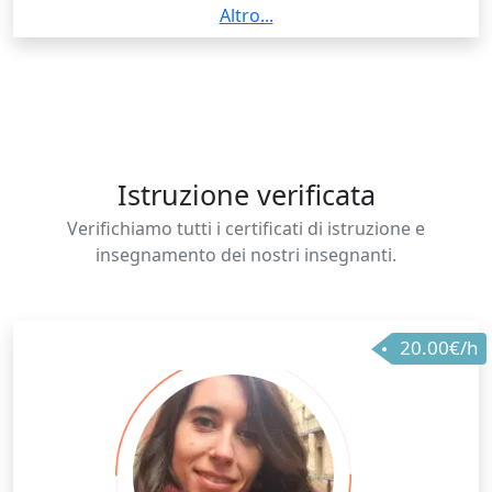
terminare gli studi della Laurea Magistrale in
Altro...
Ingegneria Meccanica. Svolgo ripetizioni a ragazzi
universitari o delle superiori ormai da 3 anni,
ottenendo sempre ottimi risultati. Sono un
insegnante competente, ma anche in grado di fare
sentire lo studente a suo agio, senza rendere la
lezione noiosa. Contattatemi pure per informazioni.
Istruzione verificata
Verifichiamo tutti i certificati di istruzione e
insegnamento dei nostri insegnanti.
20.00€/h