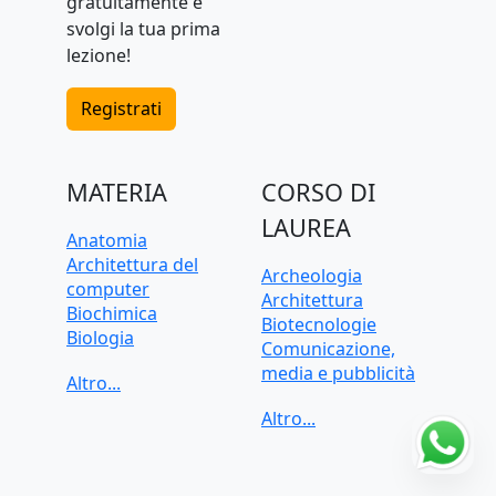
gratuitamente e
svolgi la tua prima
lezione!
Registrati
MATERIA
CORSO DI
LAUREA
Anatomia
Architettura del
Archeologia
computer
Architettura
Biochimica
Biotecnologie
Biologia
Comunicazione,
C, C++, C#
media e pubblicità
CAD, Disegno
Criminologia
tecnico
Data science
Chimica
Dietistica
Contabilità
Economia
Cybersecurity
Economia applicata