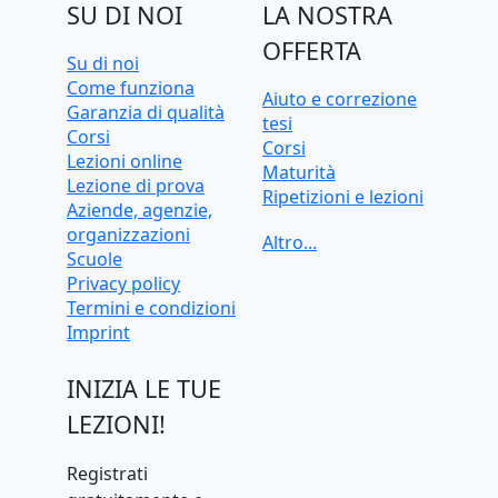
SU DI NOI
LA NOSTRA
OFFERTA
Su di noi
Come funziona
Aiuto e correzione
Garanzia di qualità
tesi
Corsi
Corsi
Lezioni online
Maturità
Lezione di prova
Ripetizioni e lezioni
Aziende, agenzie,
Ripetizioni e lezioni
organizzazioni
online
Scuole
Test d'ingresso e
Privacy policy
preparazione
Termini e condizioni
universitaria
Imprint
INIZIA LE TUE
LEZIONI!
Registrati