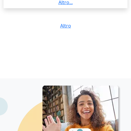
scolastiche e nello sviluppo di un metodo di studio
Altro...
personalizzato ed efficace. Ho esperienza con
studenti che presentano ADHD e altre difficoltà di
attenzione o apprendimento, e adatto sempre le
Altro
lezioni alle loro esigenze individuali, creando un
ambiente positivo, motivante e inclusivo.