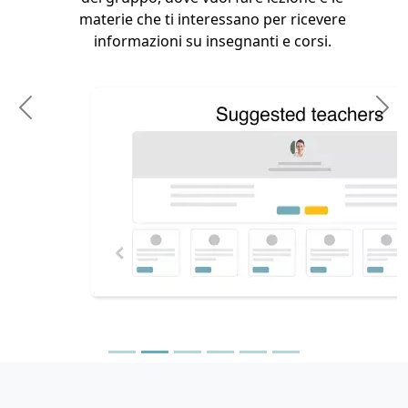
3. Sc
erie che ti interessano per ricevere
nformazioni su insegnanti e corsi.
In base 
gruppo 
un in
Previous
N
possib
po