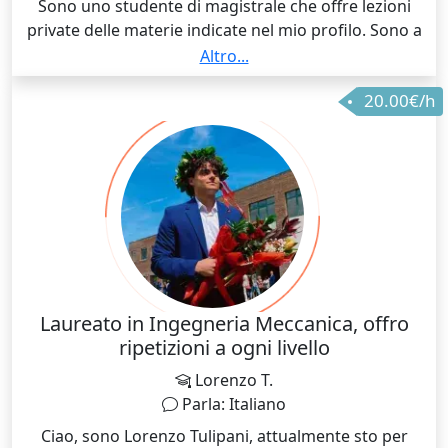
Sono uno studente di magistrale che offre lezioni
private delle materie indicate nel mio profilo. Sono a
disposizione degli studenti per quanto riguarda orari
Altro...
e luoghi. Preparato in tutte le materie scientifiche,
20.00€/h
avendo una base costruita durante il liceo e il corso di
laurea magistrale.
Laureato in Ingegneria Meccanica, offro
ripetizioni a ogni livello
Lorenzo T.
Parla: Italiano
Ciao, sono Lorenzo Tulipani, attualmente sto per