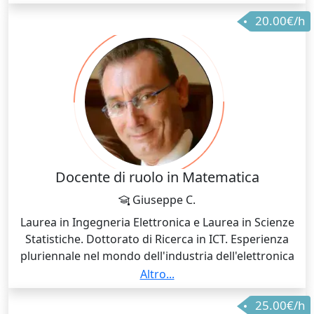
bisogno in fisica (termodinamica), sia a livello
20.00€/h
medie/superiori, sia per corsi universitari (così base,
esclusi corsi avanzati di facoltà di matematica e fisica)
Docente di ruolo in Matematica
Giuseppe C.
Laurea in Ingegneria Elettronica e Laurea in Scienze
Statistiche. Dottorato di Ricerca in ICT. Esperienza
pluriennale nel mondo dell'industria dell'elettronica
in qualità prima di Process Engineer per Memorie
Altro...
Flash-EEPROM-EPROM, successivamente, come
25.00€/h
Application Engineer per applicazioni dell'elettronica