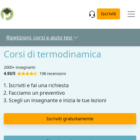
Skip to main content
Iscriviti
Ripetizioni, corsi e aiuto tesi
Corsi di termodinamica
2000+ insegnanti
4.93/5
198 recensioni
Iscriviti e fai una richiesta
Facciamo un preventivo
Scegli un insegnante e inizia le tue lezioni
Iscriviti gratuitamente