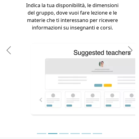
a disponibilità, le dimensioni
 dove vuoi fare lezione e le
3. Scegli 
 ti interessano per ricevere
oni su insegnanti e corsi.
In base alla dis
gruppo esisten
un insegnant
Previous
N
possibile crea
possono u
condi