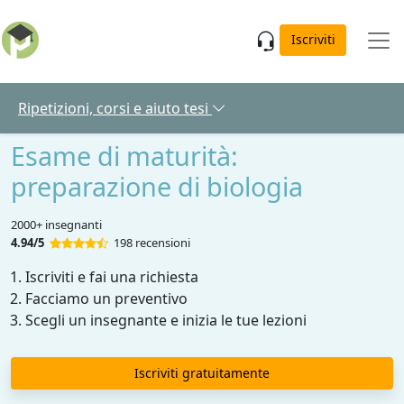
Skip to main content
Iscriviti
Ripetizioni, corsi e aiuto tesi
Esame di maturità:
preparazione di biologia
2000+ insegnanti
4.94/5
198 recensioni
Iscriviti e fai una richiesta
Facciamo un preventivo
Scegli un insegnante e inizia le tue lezioni
Iscriviti gratuitamente