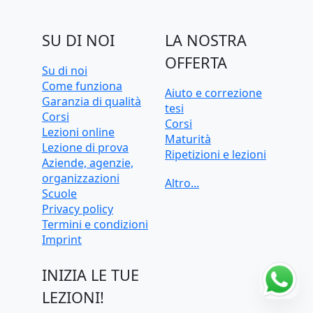
SU DI NOI
LA NOSTRA
OFFERTA
Su di noi
Come funziona
Aiuto e correzione
Garanzia di qualità
tesi
Corsi
Corsi
Lezioni online
Maturità
Lezione di prova
Ripetizioni e lezioni
Aziende, agenzie,
Ripetizioni e lezioni
organizzazioni
online
Scuole
Test d'ingresso e
Privacy policy
preparazione
Termini e condizioni
universitaria
Imprint
INIZIA LE TUE
LEZIONI!