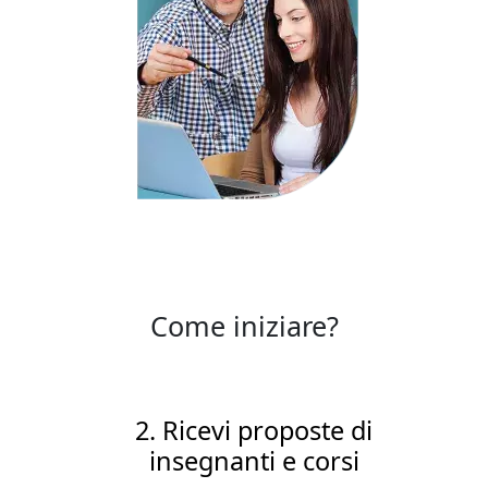
Come iniziare?
icevi proposte di
egnanti e corsi