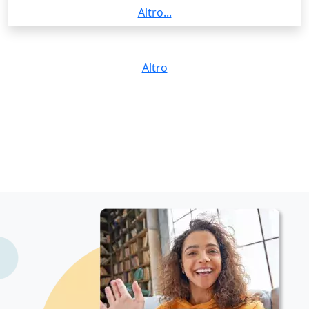
matematica, disegno tecnico e software professionali
Altro...
(AutoCAD, Photoshop, Lumion, Rhinoceros). Adatto il
metodo didattico alle esigenze di ciascun studente,
combinando spiegazioni chiare, esempi pratici,
Altro
esercizi guidati e supporto motivazionale. Supporto
gli studenti nello sviluppo di un metodo di studio
efficace, nella comprensione dei concetti complessi e
nel miglioramento di autonomia e sicurezza. Le
lezioni si svolgono online tramite AnyDesk per i
software e con tavoletta grafica per matematica e
disegno tecnico, garantendo un’esperienza
interattiva e pratica come in aula.