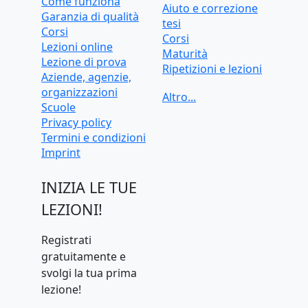
Come funziona
Aiuto e correzione
Garanzia di qualità
tesi
Corsi
Corsi
Lezioni online
Maturità
Lezione di prova
Ripetizioni e lezioni
Aziende, agenzie,
Ripetizioni e lezioni
organizzazioni
online
Scuole
Test d'ingresso e
Privacy policy
preparazione
Termini e condizioni
universitaria
Imprint
INIZIA LE TUE
LEZIONI!
Registrati
gratuitamente e
svolgi la tua prima
lezione!