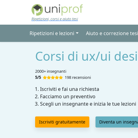
Skip to main content
Ripetizioni, corsi e aiuto tesi
Ripetizioni e lezioni
Aiuto e correzione tes
Corsi di ux/ui des
2000+ insegnanti
5/5
198 recensioni
Iscriviti e fai una richiesta
Facciamo un preventivo
Scegli un insegnante e inizia le tue lezioni
Iscriviti gratuitamente
Diventa un insegn