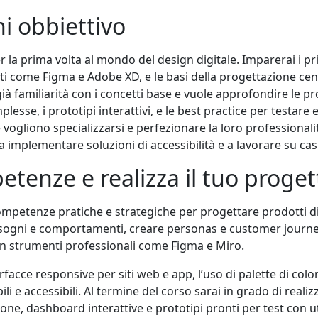
ni obbiettivo
er la prima volta al mondo del design digitale. Imparerai i pr
ti come Figma e Adobe XD, e le basi della progettazione cent
ià familiarità con i concetti base e vuole approfondire le p
lesse, i prototipi interattivi, e le best practice per testare 
 vogliono specializzarsi e perfezionare la loro professional
a implementare soluzioni di accessibilità e a lavorare su cas
tenze e realizza il tuo proget
ompetenze pratiche e strategiche per progettare prodotti digi
ogni e comportamenti, creare personas e customer journey 
con strumenti professionali come Figma e Miro.
rfacce responsive per siti web e app, l’uso di palette di colo
ili e accessibili. Al termine del corso sarai in grado di reali
ne, dashboard interattive e prototipi pronti per test con ute