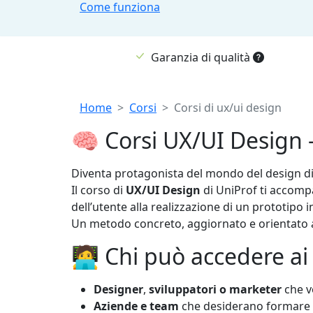
Come funziona
Garanzia di qualità
Breadcrumb
Home
Corsi
Corsi di ux/ui design
🧠 Corsi UX/UI Design —
Diventa protagonista del mondo del design digi
Il corso di
UX/UI Design
di UniProf ti accompa
dell’utente alla realizzazione di un prototipo i
Un metodo concreto, aggiornato e orientato al
🧑‍💻 Chi può accedere ai
Designer
,
sviluppatori o marketer
che v
Aziende e team
che desiderano formare pi