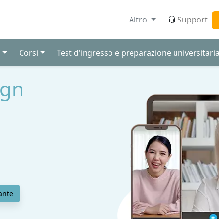
Altro
Support
i
Corsi
Test d'ingresso e preparazione universitari
ign
ante