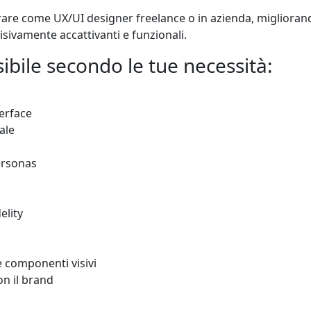
re come UX/UI designer freelance o in azienda, migliorand
visivamente accattivanti e funzionali.
ibile secondo le tue necessità:
terface
ale
ersonas
elity
e componenti visivi
on il brand