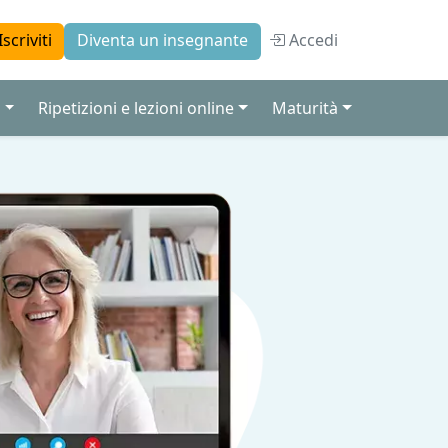
Accedi
Iscriviti
Diventa un insegnante
a
Ripetizioni e lezioni online
Maturità