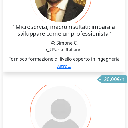
"Microservizi, macro risultati: impara a
sviluppare come un professionista"
Simone C.
Parla: Italiano
Fornisco formazione di livello esperto in ingegneria
del software con oltre 20 anni di esperienza nel
Altro...
settore. Il mio approccio didattico combina
20.00€/h
conoscenze pratiche con fondamenti teorici,
aiutando gli studenti a sviluppare competenze
concrete apprezzate dai datori di lavoro. Aree di
competenza: - Sviluppo Backend con Go, C#, .NET,
Java e Scala - Architettura a Microservizi e strategie di
migrazione - Tecnologie Cloud con particolare
attenzione all'infrastruttura AWS - Progettazione e
Ottimizzazione Database sia SQL che NoSQL - System