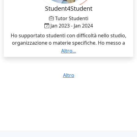
esclusivi, promozioni e quiz per creare engagement
Student4Student
con gli utenti.
Tutor Studenti
Jan 2023 - Jan 2024
Ho supportato studenti con difficoltà nello studio,
organizzazione o materie specifiche. Ho messo a
disposizione la mia preparazione e la mia esperienza
Altro...
per creare un ambiente di apprendimento
collaborativo e motivante.
Altro