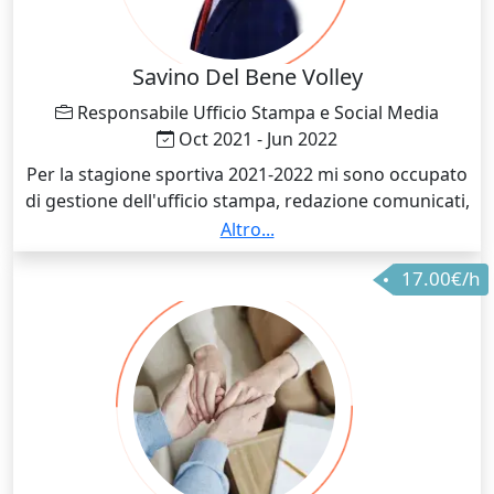
Savino Del Bene Volley
Responsabile Ufficio Stampa e Social Media
Oct 2021 - Jun 2022
Per la stagione sportiva 2021-2022 mi sono occupato
di gestione dell'ufficio stampa, redazione comunicati,
predisposizione di cartelle stampa, relazione con i
Altro...
media sia in italiano che in inglese, gestione dei social
17.00€/h
media aziendali, creazione di contenuti multimediali,
gestione delle news del sito aziendale. Tra i progetti e
i risultati più significativi: • ho innalzato
organicamente i followers Facebook ed Instagram
aziendali, oltre che le metriche Tik Tok, YouTube e
Twitter; • ho lanciato rubriche social dedicate alle
interviste con le atlete per attuare strategie di
influencer marketing; • ho lanciato un progetto di
newsletter marketing con all'interno contenuti