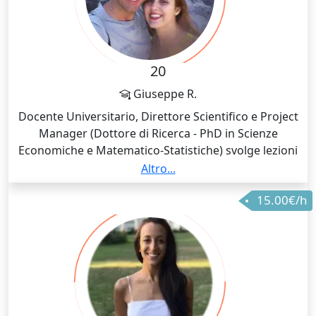
20
Giuseppe R.
Docente Universitario, Direttore Scientifico e Project
Manager (Dottore di Ricerca - PhD in Scienze
Economiche e Matematico-Statistiche) svolge lezioni
di Statistica e discipline affini per tutti i livelli e per
Altro...
tutte le Facoltà e Master 🤓 Ho insegnato per oltre 20
15.00€/h
anni in molteplici Università, Master, ITS Accademy ed
Enti di Formazione Professionale. Tutte le lezioni
possono avere approccio teorico e/o applicativo a
seconda dell'esame che di deve affrontare. Offresi
servizi di stesura e revisioni tesi di laurea, analisi e
reportistica dati, soluzioni compiti d'esame,
articolazione e stesura progetti europei e start up 👨‍🏫