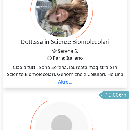
Dott.ssa in Scienze Biomolecolari
Serena S.
Parla: Italiano
Ciao a tutti! Sono Serena, laureata magistrale in
Scienze Biomolecolari, Genomiche e Cellulari. Ho una
solida esperienza nell’aiutare i ragazzi di elementari,
Altro...
medie e del primo biennio delle superiori a superare
15.00€/h
le difficoltà scolastiche. Il mio obiettivo? Rendere
semplici e affascinanti le materie scientifiche, in
particolare la biologia, le scienze naturali e della terra.
Vi aspetto per fare squadra insieme!