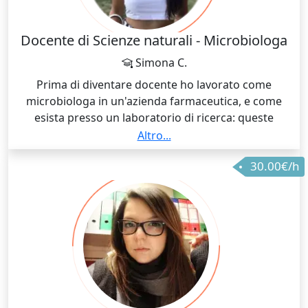
Massima serietà e professionalità. Risultato garantito
🙂
Docente di Scienze naturali - Microbiologa
Simona C.
Prima di diventare docente ho lavorato come
microbiologa in un'azienda farmaceutica, e come
esista presso un laboratorio di ricerca: queste
esperienze mi hanno permesso di comprendere
Altro...
come sia fondamentale non far percepire agli
30.00€/h
studenti la biologia come un qualcosa da "studiare a
memoria", quanto una materia importantissima per
applicare il ragionamento sugli aspetti della vita che
ci circondano. Spesso la biologia appare come un
qualcosa di astratto, in quanto molti argomenti
riguardano il mondo microscopico, che non
riusciamo a vedere ad occhio nudo: durante le mie
lezioni, cerco sempre di collegare gli argomenti
studiati a fatti reali che percepiamo ogni giorno: gli