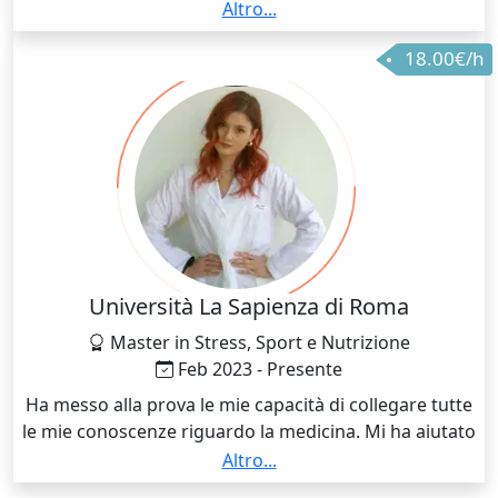
corso di laurea ho sempre svolto ripetizioni e lezioni
Altro...
privati per studenti delle scuole superiori e
18.00€/h
universitari.
Università La Sapienza di Roma
Master in Stress, Sport e Nutrizione
Feb 2023 - Presente
Ha messo alla prova le mie capacità di collegare tutte
le mie conoscenze riguardo la medicina. Mi ha aiutato
a poter spiegare meglio ai pazienti e a chi ha bisogno
Altro...
le condizioni cliniche in sede di visite e nella vita di