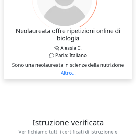
Neolaureata offre ripetizioni online di
biologia
Alessia C.
Parla: Italiano
Sono una neolaureata in scienze della nutrizione
umana, e offro ripetizioni online per le seguenti
Altro...
materie: scienze, biologia, microbiologia, igiene e
anatomia umana. Possibilità di sviluppare degli
schemi e mappe concettuali, per apprendere al
meglio gli argomenti. Rimango a disposizione.
Istruzione verificata
Verifichiamo tutti i certificati di istruzione e