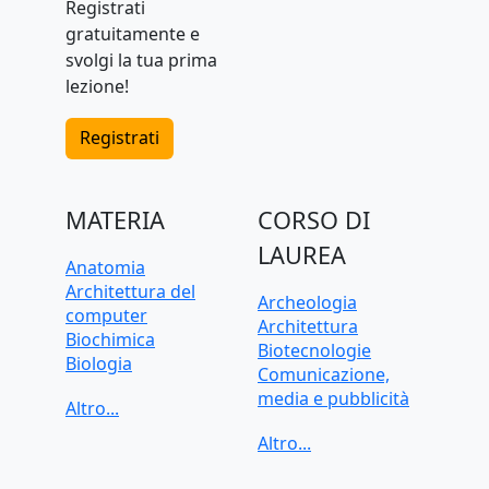
Registrati
gratuitamente e
svolgi la tua prima
lezione!
Registrati
MATERIA
CORSO DI
LAUREA
Anatomia
Architettura del
Archeologia
computer
Architettura
Biochimica
Biotecnologie
Biologia
Comunicazione,
C, C++, C#
media e pubblicità
CAD, Disegno
Criminologia
tecnico
Data science
Chimica
Dietistica
Contabilità