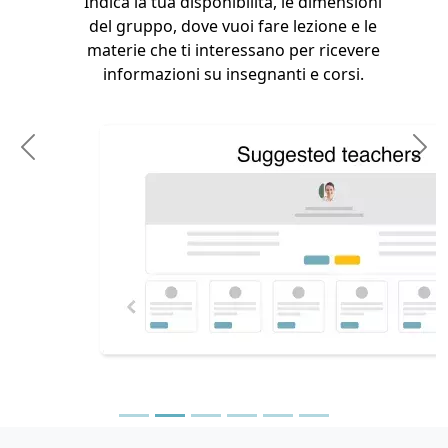
Indica la tua disponibilità, le dimensioni
del gruppo, dove vuoi fare lezione e le
materie che ti interessano per ricevere
informazioni su insegnanti e corsi.
Previous
N