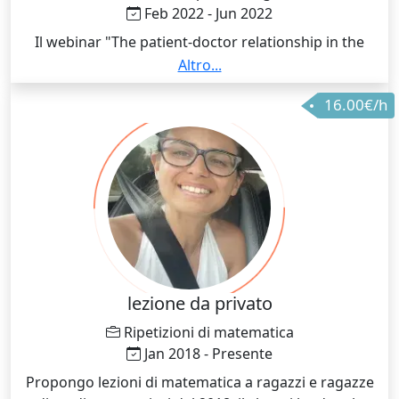
Feb 2022 - Jun 2022
Il webinar "The patient-doctor relationship in the
digital era" si incentra sulla relazione tra gli individui e
Altro...
la sanità, facendo particolare riferimento al ruolo che
16.00€/h
media come Google, Tik Tok e Instagram hanno
nell'influenzare tale rapporto. Il corso si articola in
più incontri online, condotti in lingua inglese, e
coinvolge le più rilevanti università europee, tra cui
l'University of Bucharest, l'University of Athens, la
Sapienza University of Rome e la Tubingen University.
lezione da privato
Ripetizioni di matematica
Jan 2018 - Presente
Propongo lezioni di matematica a ragazzi e ragazze