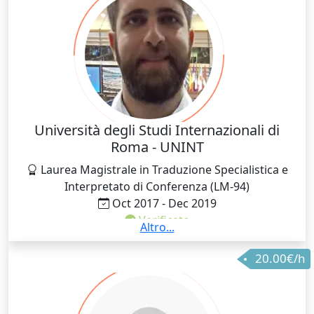
Università degli Studi Internazionali di
Roma - UNINT
Laurea Magistrale in Traduzione Specialistica e
Interpretato di Conferenza (LM-94)
Oct 2017 - Dec 2019
Verificato
Altro...
Durante il percorso che mi ha portato al
20.00€/h
conseguimento della mia laurea magistrale ho avuto
la possibilità di affinare le mie tecniche di traduzione
dall'inglese, dalla spagnolo e dal portoghese verso
l'italiano, imparando che per tradurre da una lingua