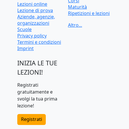
Corsi
Lezioni online
Maturità
Lezione di prova
Ripetizioni e lezioni
Aziende, agenzie,
Ripetizioni e lezioni
organizzazioni
online
Scuole
Test d'ingresso e
Privacy policy
preparazione
Termini e condizioni
universitaria
Imprint
INIZIA LE TUE
LEZIONI!
Registrati
gratuitamente e
svolgi la tua prima
lezione!
Registrati