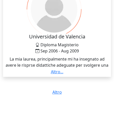
all'altra nel modo più corretto possibile bisogna fare
delle distinzioni tra i vari tipi di testo e che è
fondamentale non solo conoscere le lingue di
partenza e di arrivo ma anche le culture dei popoli in
cui quelle lingue si parlano, poiché tutte le lingue e i
dialetti sono nati dalle culture dei popoli in cui si
Universidad de Valencia
parlavano e, in secondo luogo, dalle interazioni di
Diploma Magisterio
questi con culture diverse.
Sep 2006 - Aug 2009
La mia laurea, principalmente mi ha insegnato ad
avere le risprse didattiche adeguate per svolgere una
lezione di qualsiasi tipo. Ho la specializzazione in
Altro...
"Infantil", e molte materie si sono centrate nel come
far sì che gli insegnamenti siano effettivi ma allo
stesso tempo divertenti e globali.
Altro