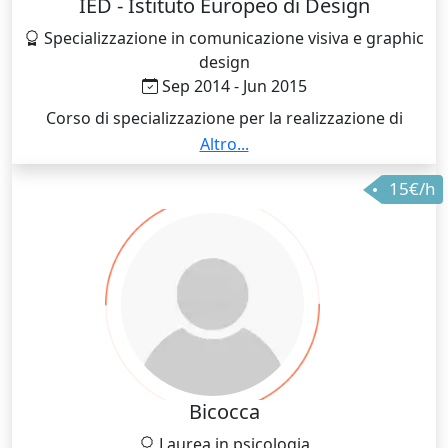
IED - Istituto Europeo di Design
Specializzazione in comunicazione visiva e graphic
design
Sep 2014 - Jun 2015
Corso di specializzazione per la realizzazione di
strumenti di comunicazione adatti ad un target
Altro...
eterogeneo (agenzie di comunicazione, case editrici,
15€/h
aziende che gestiscono internamente la grafica,
freelance) attraverso l'esperienza in prima persona
del flusso di lavoro professionale. Principali
argomenti approfonditi: 🔸Metodologia della
progettazione 🔸Grafica Editoriale 🔸Grafica Web
🔸Progettazione grafica 🔸Brand Design 🔸Visual
Communication 🔸Font Search 🔸Corporate Identity
🔸Metodologia Progettuale della Comunicazione
Visiva 🔸Tecniche dei Procedimenti di Stampa
🔸Ottimizzazione immagini per web 🔸Tecniche di
Bicocca
Fotoritocco 🔸Impaginazione 🔸Adobe Photoshop
Laurea in psicologia