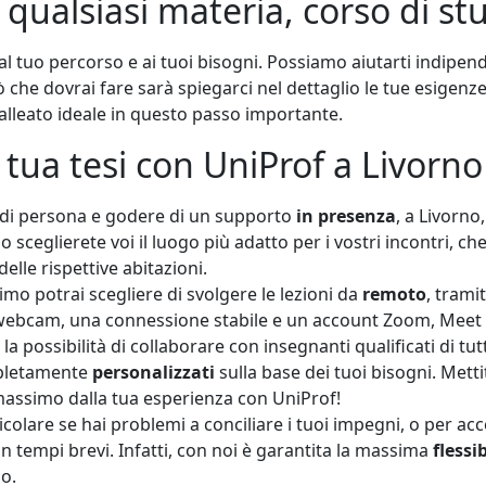
 qualsiasi materia, corso di stu
al tuo percorso e ai tuoi bisogni. Possiamo aiutarti indipend
ò che dovrai fare sarà spiegarci nel dettaglio le tue esigenze
alleato ideale in questo passo importante.
a tua tesi con UniProf a Livorno
e di persona e godere di un supporto
in presenza
, a Livorno
o sceglierete voi il luogo più adatto per i vostri incontri, c
elle rispettive abitazioni.
imo potrai scegliere di svolgere le lezioni da
remoto
, trami
di webcam, una connessione stabile e un account Zoom, Mee
la possibilità di collaborare con insegnanti qualificati di tutt
mpletamente
personalizzati
sulla base dei tuoi bisogni. Metti
 massimo dalla tua esperienza con UniProf!
ticolare se hai problemi a conciliare i tuoi impegni, o per 
n tempi brevi. Infatti, con noi è garantita la massima
flessib
so.