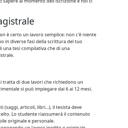
o sapere al momento dell'iscrizione e noi ci
agistrale
on è certo un lavoro semplice: non c'è niente
o in diverse fasi della scrittura del tuo
di una tesi compilativa che di una
strale.
si tratta di due lavori che richiedono un
rimentale si può impiegare dai 6 ai 12 mesi.
aggi, articoli, libri...), il tesista deve
scelto. Lo studente riassumerà il contenuto
bile originale e personale.
proponendo un lavoro inedito e originale.