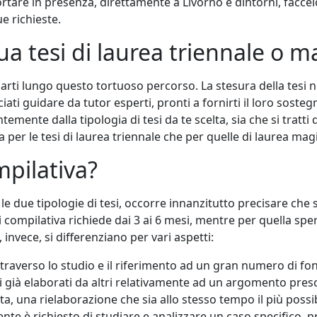
rtare in presenza, direttamente a Livorno e dintorni, faccel
 richieste.
tua tesi di laurea triennale o m
rti lungo questo tortuoso percorso. La stesura della tesi n
iati guidare da tutor esperti, pronti a fornirti il loro sostegn
mente dalla tipologia di tesi da te scelta, sia che si tratti 
ia per le tesi di laurea triennale che per quelle di laurea magi
mpilativa?
 le due tipologie di tesi, occorre innanzitutto precisare che 
i compilativa richiede dai 3 ai 6 mesi, mentre per quella spe
invece, si differenziano per vari aspetti:
ttraverso lo studio e il riferimento ad un gran numero di fonti (s
tti già elaborati da altri relativamente ad un argomento pre
ata, una rielaborazione che sia allo stesso tempo il più possi
ente è richiesto di studiare e analizzare un caso specifico, 