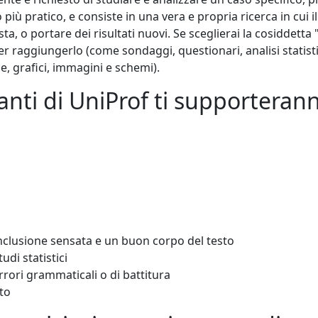
 più pratico, e consiste in una vera e propria ricerca in cui
ta, o portare dei risultati nuovi. Se sceglierai la cosiddetta 
r raggiungerlo (come sondaggi, questionari, analisi statistich
lle, grafici, immagini e schemi).
nti di UniProf ti supporteranno
nclusione sensata e un buon corpo del testo
udi statistici
rrori grammaticali o di battitura
to