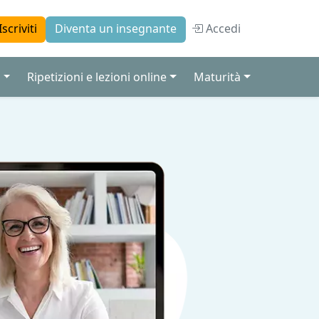
Accedi
Iscriviti
Diventa un insegnante
a
Ripetizioni e lezioni online
Maturità