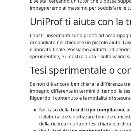
E se stai cercando un tutor che ti possa suppo
impegneremo al massimo per soddisfare le tue
UniProf ti aiuta con la 
I nostri insegnanti sono pronti ad accompagna
di sbagliato nel chiedere un piccolo aiuto! Lasc
elaborato finale. Possiamo aiutarti indipendente
sperimentale, e il nostro aiuto risulta valido s
Tesi sperimentale o co
Se non ti è ancora ben chiara la differenza tra
impegno differente in termini di tempo: la tes
Riguardo il contenuto e le modalità di stesura, 
Nel caso della
tesi di tipo compilativo
, a
rielaborare e sintetizzare teorie e conce
della ricerca in una sintesi chiara e ordin
Per la
tesi di tipo sperimentale
allo stud