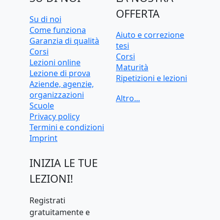
OFFERTA
Su di noi
Come funziona
Aiuto e correzione
Garanzia di qualità
tesi
Corsi
Corsi
Lezioni online
Maturità
Lezione di prova
Ripetizioni e lezioni
Aziende, agenzie,
Ripetizioni e lezioni
organizzazioni
online
Scuole
Test d'ingresso e
Privacy policy
preparazione
Termini e condizioni
universitaria
Imprint
INIZIA LE TUE
LEZIONI!
Registrati
gratuitamente e