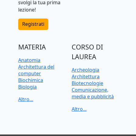
svolgi la tua prima
lezione!
Registrati
MATERIA
CORSO DI
LAUREA
Anatomia
Architettura del
Archeologia
computer
Architettura
Biochimica
Biotecnologie
Biologia
Comunicazione,
C, C++, C#
media e pubblicità
CAD, Disegno
Criminologia
tecnico
Data science
Chimica
Dietistica
Contabilità
Economia
Cybersecurity
Economia applicata
Diritto