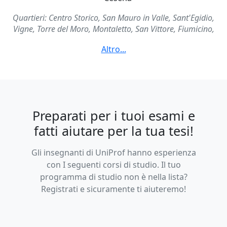
Quartieri: Centro Storico, San Mauro in Valle, Sant'Egidio,
Vigne, Torre del Moro, Montaletto, San Vittore, Fiumicino,
Forlimpopoli, Bagnile, Bertinoro, Cesena Est, Savignano sul
Rubicone, Gambettola, Cesena Est, Ponte Abbadesse, Ponte
Pietra, San Martino in Fiume, La Fiorita
Preparati per i tuoi esami e
fatti aiutare per la tua tesi!
Gli insegnanti di UniProf hanno esperienza
con I seguenti corsi di studio. Il tuo
programma di studio non è nella lista?
Registrati e sicuramente ti aiuteremo!