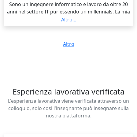
Sono un ingegnere informatico e lavoro da oltre 20
anni nel settore IT pur essendo un millennials. La mia
formazione tecnico-scientifica mi permette di essere
Altro...
sempre aggiornato circa le nuove tecnologie esistenti
e il lavoro di tutor (soprattutto per lezioni di
informatica e matematica) è una vera passione oltre
Altro
che un secondo lavoro. Amo insegnare e trasmettere
ai miei alunni metodi e "scorciatoie" intelligenti per
apprendere facilmente i concetti più importanti di
ogni materia.
Esperienza lavorativa verificata
L'esperienza lavorativa viene verificata attraverso un
colloquio, solo cosi l'insegnante può insegnare sulla
nostra piattaforma.