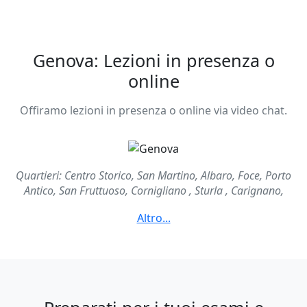
Genova: Lezioni in presenza o
online
Offiramo lezioni in presenza o online via video chat.
Quartieri: Centro Storico, San Martino, Albaro, Foce, Porto
Antico, San Fruttuoso, Cornigliano , Sturla , Carignano,
Quezzi, Portoria, Trasta, Coronata, Fontanegli, Cesino, Colle
degli Ometti, Ca' Nouva, Terpi, Righi, Molo, San Vincenzo,
San Quirico, Brughe, Maddalena , Prè