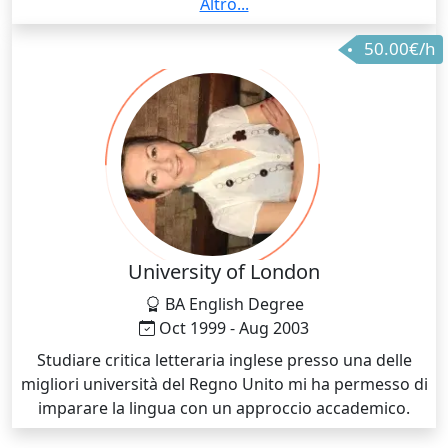
allo sviluppo accademico e personale degli studenti
Altro...
attraverso la mia esperienza e competenze
50.00€/h
nell'insegnamento dell'inglese. Questa esperienza mi
ha permesso di sviluppare una solida base
pedagogica e una profonda conoscenza del
curriculum scolastico. Il mio obiettivo è sempre stato
quello di fornire un'educazione di qualità e motivare i
miei studenti a raggiungere il loro massimo
potenziale nella padronanza della lingua inglese.
University of London
BA English Degree
Oct 1999 - Aug 2003
Studiare critica letteraria inglese presso una delle
migliori università del Regno Unito mi ha permesso di
imparare la lingua con un approccio accademico.