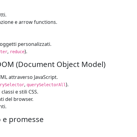
ti.
unzione e arrow functions.
oggetti personalizzati.
,
).
ter
reduce
 DOM (Document Object Model)
ML attraverso JavaScript.
,
).
rySelector
querySelectorAll
lassi e stili CSS.
nti del browser.
ti.
o e promesse