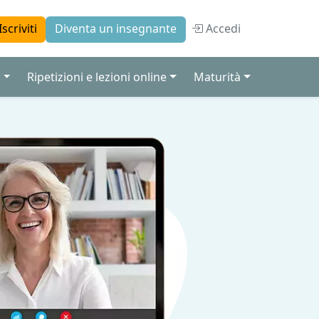
Accedi
Iscriviti
Diventa un insegnante
a
Ripetizioni e lezioni online
Maturità