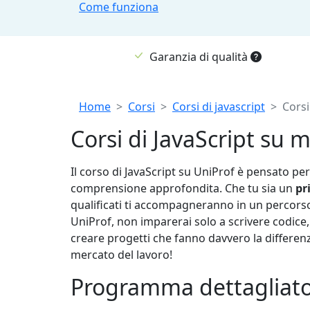
Come funziona
Garanzia di qualità
Breadcrumb
Home
Corsi
Corsi di javascript
Corsi
Corsi di JavaScript su 
Il corso di JavaScript su UniProf è pensato pe
comprensione approfondita. Che tu sia un
pr
qualificati ti accompagneranno in un percorso 
UniProf, non imparerai solo a scrivere codice
creare progetti che fanno davvero la differen
mercato del lavoro!
Programma dettagliato