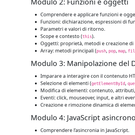
Modulo 2: Funzioni e oggetti
Comprendere e applicare funzioni e ogget
Funzioni: dichiarazione, espressioni di f
Parametri e valori di ritorno.
Scope e contesto (
).
this
Oggetti: proprietà, metodi e creazione di 
Array: metodi principali (
,
,
,
push
pop
map
fil
Modulo 3: Manipolazione del
Imparare a interagire con il contenuto HT
Selezione di elementi (
,
getElementById
que
Modifica di elementi: contenuto, attributi, c
Eventi: click, mouseover, input, e altri eve
Creazione e rimozione dinamica di elemen
Modulo 4: JavaScript asincron
Comprendere l’asincronia in JavaScript.