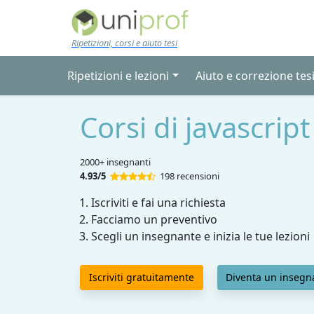
Skip to main content
Ripetizioni, corsi e aiuto tesi
Ripetizioni e lezioni
Aiuto e correzione tes
Corsi di javascript
2000+ insegnanti
4.93/5
198 recensioni
Iscriviti e fai una richiesta
Facciamo un preventivo
Scegli un insegnante e inizia le tue lezioni
Iscriviti gratuitamente
Diventa un insegn