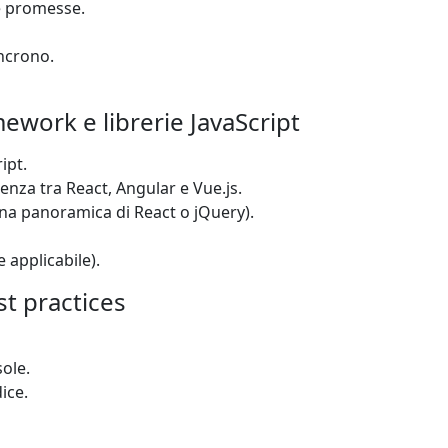
 e promesse.
incrono.
ework e librerie JavaScript
ipt.
enza tra React, Angular e Vue.js.
una panoramica di React o jQuery).
 applicabile).
t practices
ole.
ice.