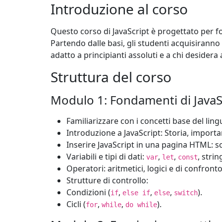
Introduzione al corso
Questo corso di JavaScript è progettato per 
Partendo dalle basi, gli studenti acquisiranno
adatto a principianti assoluti e a chi desider
Struttura del corso
Modulo 1: Fondamenti di JavaS
Familiarizzare con i concetti base del lin
Introduzione a JavaScript: Storia, importan
Inserire JavaScript in una pagina HTML: scr
Variabili e tipi di dati:
,
,
, stri
var
let
const
Operatori: aritmetici, logici e di confronto
Strutture di controllo:
Condizioni (
,
,
,
).
if
else if
else
switch
Cicli (
,
,
).
for
while
do while