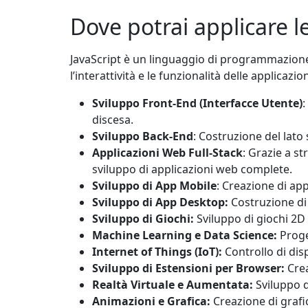
Dove potrai applicare 
JavaScript è un linguaggio di programmazione 
l’interattività e le funzionalità delle applicazio
Sviluppo Front-End (Interfacce Utente)
:
discesa.
Sviluppo Back-End
: Costruzione del lato
Applicazioni Web Full-Stack
: Grazie a s
sviluppo di applicazioni web complete.
Sviluppo di App Mobile
: Creazione di ap
Sviluppo di App Desktop
:
Costruzione di 
Sviluppo di Giochi
:
Sviluppo di giochi 2D 
Machine Learning e Data Science
:
Proge
Internet of Things (IoT)
:
Controllo di dis
Sviluppo di Estensioni per Browser
:
Crea
Realtà Virtuale e Aumentata
:
Sviluppo d
Animazioni e Grafica
:
Creazione di grafic