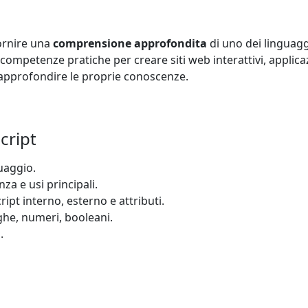
fornire una
comprensione approfondita
di uno dei linguagg
 competenze pratiche per creare siti web interattivi, applic
a approfondire le proprie conoscenze.
cript
guaggio.
za e usi principali.
ipt interno, esterno e attributi.
nghe, numeri, booleani.
.