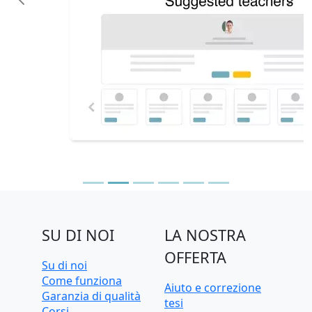
Previous
N
SU DI NOI
LA NOSTRA
OFFERTA
Su di noi
Come funziona
Aiuto e correzione
Garanzia di qualità
tesi
Corsi