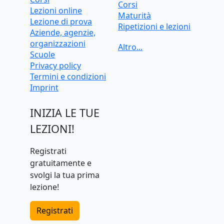
Corsi
Lezioni online
Maturità
Lezione di prova
Ripetizioni e lezioni
Aziende, agenzie,
Ripetizioni e lezioni
organizzazioni
online
Scuole
Test d'ingresso e
Privacy policy
preparazione
Termini e condizioni
universitaria
Imprint
INIZIA LE TUE
LEZIONI!
Registrati
gratuitamente e
svolgi la tua prima
lezione!
Registrati