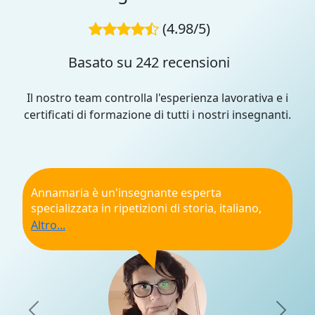
(4.98/5)
Basato su 242 recensioni
Il nostro team controlla l'esperienza lavorativa e i
certificati di formazione di tutti i nostri insegnanti.
Annamaria è un'insegnante esperta
specializzata in ripetizioni di storia, italiano,
latino e greco. Offre, inoltre, supporto nella
stesura della tesi e nella preparazione degli
esami universitari. La sua priorità è aiutare gli
studenti a raggiungere i propri obiettivi
attraverso un piano di studio personalizzato,
adattato alle loro esigenze specifiche.