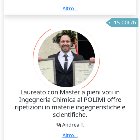
Lavoro in questo ambito da alcuni anni; nell'ultimo
Altro...
anno ho dato ripetizioni a studenti universitari
15.00€/h
durante la preparazione di tesi ed esami. Sono
appassionato in questo tipo di lavoro; sono una
persona aperta che ama conoscere nuove
persone.Lavoro in questo ambito da alcuni anni;
nell'ultimo anno ho dato ripetizioni a studenti
universitari durante la preparazione di tesi ed esami.
Sono appassionato in questo tipo di lavoro; sono una
persona aperta che ama conoscere nuove persone.
Laureato con Master a pieni voti in
Ingegneria Chimica al POLIMI offre
ripetizioni in materie ingegneristiche e
scientifiche.
Andrea T.
Ciao! Sono un Ingegnere Chimico laureato con
Altro...