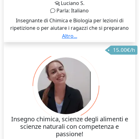
Luciano S.
Parla: Italiano
Insegnante di Chimica e Biologia per lezioni di
ripetizione o per aiutare i ragazzi che si preparano
per il test di medicina. Laureato con il massimo dei
Altro...
voti alla Luigi Vanvitelli di Caserta e con esperienza
15.00€/h
nell'insegnamento. Nessun problema anche con
ragazzi DSA.
Insegno chimica, scienze degli alimenti e
scienze naturali con competenza e
passione!