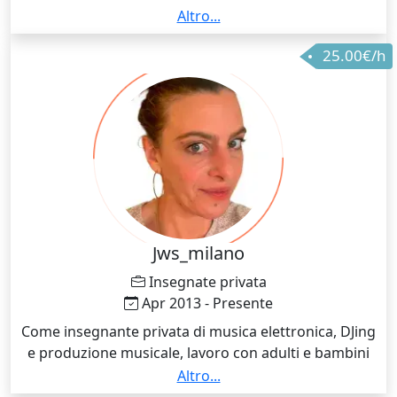
Naumburg. Theaterhaus Stuttgart. Uckermärkische
Altro...
Bühnen Schwedt. Theater Nordhausen. Forum Freies
25.00€/h
Theater FFT Düsseldorf. NDR Hannover Großer
Sendesaal
Jws_milano
Insegnate privata
Apr 2013 - Presente
Come insegnante privata di musica elettronica, DJing
e produzione musicale, lavoro con adulti e bambini
per insegnare le basi della musica elettronica, le
Altro...
tecniche di produzione e il DJing. Le mie lezioni