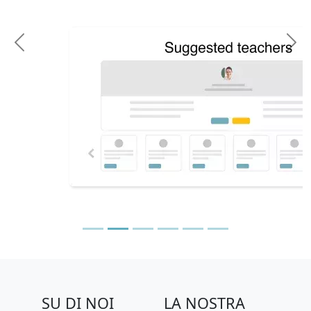
Previous
N
SU DI NOI
LA NOSTRA