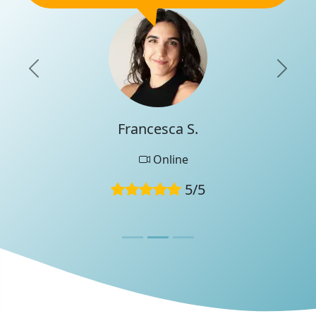
capacità comunicative ed organizzative. Si
relaziona con chiarezza e precisione, usando
un metodo dinamico che coinvolge
rapidamente gli studenti.
Previous
Nex
Raccomandazione generale
Puntualità
Qualifiche
Francesca S.
Professionalità
Esperienza di apprendimento
Questa recensione è stata scritta da un membro del
Online
team di UniProf durante un colloquio di verifica.
5
/
5