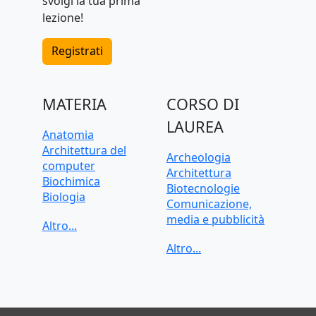
svolgi la tua prima
lezione!
Registrati
MATERIA
CORSO DI
LAUREA
Anatomia
Architettura del
Archeologia
computer
Architettura
Biochimica
Biotecnologie
Biologia
Comunicazione,
C, C++, C#
media e pubblicità
CAD, Disegno
Criminologia
tecnico
Data science
Chimica
Dietistica
Contabilità
Economia
Cybersecurity
Economia applicata
Diritto
Economia aziendale