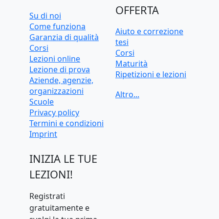
OFFERTA
Su di noi
Come funziona
Aiuto e correzione
Garanzia di qualità
tesi
Corsi
Corsi
Lezioni online
Maturità
Lezione di prova
Ripetizioni e lezioni
Aziende, agenzie,
Ripetizioni e lezioni
organizzazioni
online
Scuole
Test d'ingresso e
Privacy policy
preparazione
Termini e condizioni
universitaria
Imprint
INIZIA LE TUE
LEZIONI!
Registrati
gratuitamente e