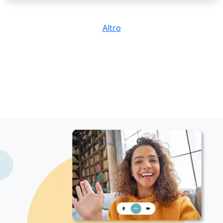
personalizzate aiutano gli studenti a sviluppare le
loro abilità musicali e creative, permettendo loro di
Altro
esprimersi e di realizzare i loro progetti musicali.
Offro lezioni adattate alle esigenze individuali degli
studenti, che possono includere: - Introduzione alla
musica elettronica e alle tecniche di produzione -
Tecniche di DJing e mixing - Produzione musicale con
software e hardware specifici - Sviluppo di progetti
musicali personalizzati Il mio obiettivo è aiutare gli
studenti a scoprire la loro passione per la musica
elettronica e a sviluppare le loro abilità creative in un
ambiente supportivo e stimolante