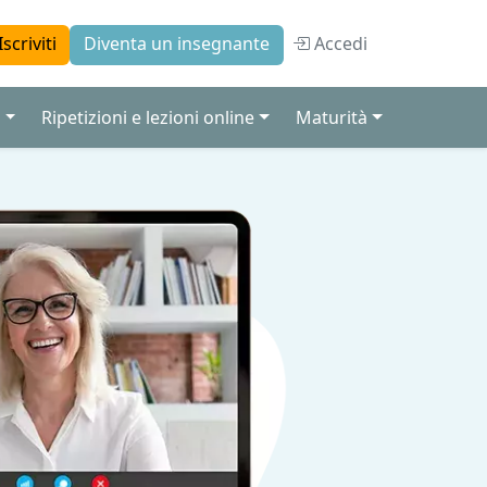
Accedi
Iscriviti
Diventa un insegnante
a
Ripetizioni e lezioni online
Maturità