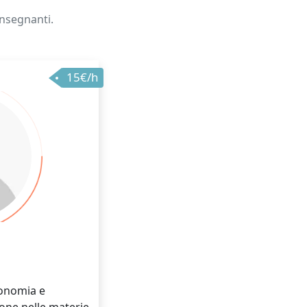
insegnanti.
15€/h
economia e