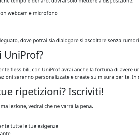
che tempo e denaro, dovrai solo mettere a disposizione:
) con webcam e microfono
deguato, dove potrai sia dialogare si ascoltare senza rumori 
i UniProf?
ente flessibili, con UniProf avrai anche la fortuna di aver
lezioni saranno personalizzate e create su misura per te. In 
ue ripetizioni? Iscriviti!
ima lezione, vedrai che ne varrà la pena.
ente tutte le tue esigenze
nante