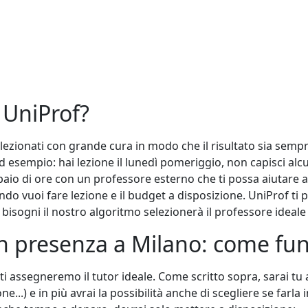
i UniProf?
lezionati con grande cura in modo che il risultato sia sempr
Ad esempio: hai lezione il lunedì pomeriggio, non capisci al
io di ore con un professore esterno che ti possa aiutare a 
do vuoi fare lezione e il budget a disposizione. UniProf ti p
i bisogni il nostro algoritmo selezionerà il professore ideale
in presenza a Milano: come fu
i ti assegneremo il tutor ideale. Come scritto sopra, sarai t
ne...) e in più avrai la possibilità anche di scegliere se farla 