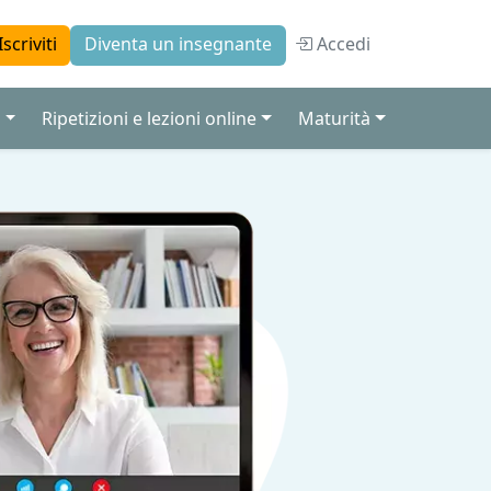
Accedi
Iscriviti
Diventa un insegnante
a
Ripetizioni e lezioni online
Maturità