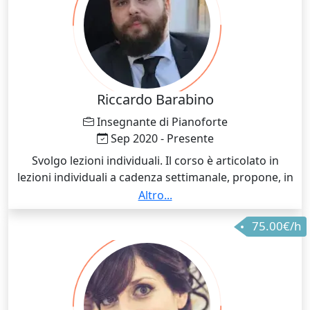
Riccardo Barabino
Insegnante di Pianoforte
Sep 2020 - Presente
Svolgo lezioni individuali. Il corso è articolato in
lezioni individuali a cadenza settimanale, propone, in
base al livello musicale dell'allievo, un percorso
Altro...
dedicato e personalizzato anche in funzione dei suoi
75.00€/h
desideri, esigenze e gusti musicali. Per gli allievi
neofiti, è previsto un percorso di formazione di base
tecnico-teorico (postura della mano, tecnica
strumentale, notazione musicale, ...). Per gli allievi già
formati, è previsto un perfezionamento dedicato
all'armonia funzionale (teoria degli intervalli,