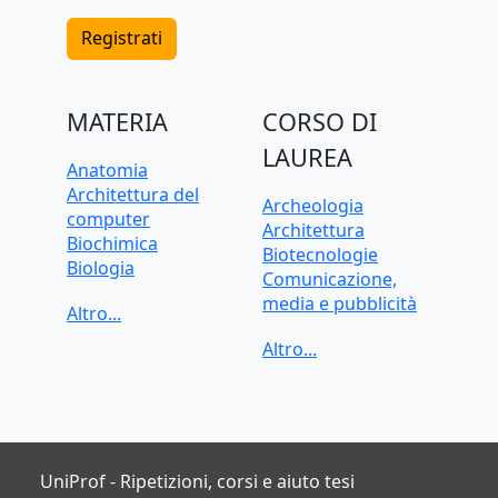
Registrati
MATERIA
CORSO DI
LAUREA
Anatomia
Architettura del
Archeologia
computer
Architettura
Biochimica
Biotecnologie
Biologia
Comunicazione,
C, C++, C#
media e pubblicità
CAD, Disegno
Criminologia
tecnico
Data science
Chimica
Dietistica
Contabilità
Economia
Cybersecurity
Economia applicata
Diritto
Economia aziendale
Econometria
Farmacia
UniProf - Ripetizioni, corsi e aiuto tesi
Elettrotecnica