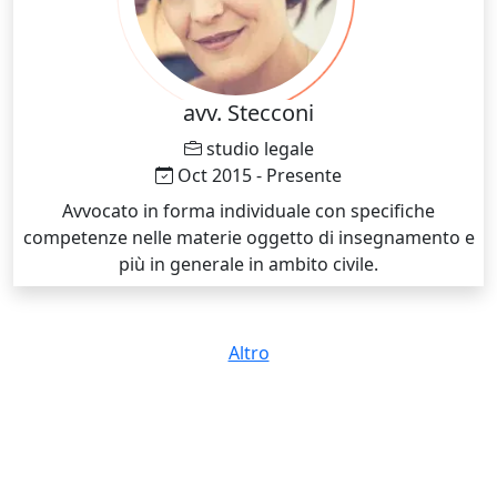
armonizzazione delle scale maggiori e minori, scale
blues, pentatoniche, modali e conoscenza delle sigle
accordali). Attraverso uno studio con basi musicali
dedicate, si stimola e approfondisce l'aspetto
avv. Stecconi
creativo, improvvisativo e compositivo. I linguaggi,
studio legale
dedicati allo studio del piano moderno, espongono la
Oct 2015 - Presente
musica pop, rock, blues e jazz.
Avvocato in forma individuale con specifiche
competenze nelle materie oggetto di insegnamento e
più in generale in ambito civile.
Altro