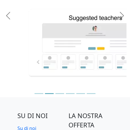
Previous
N
SU DI NOI
LA NOSTRA
OFFERTA
Su di noi