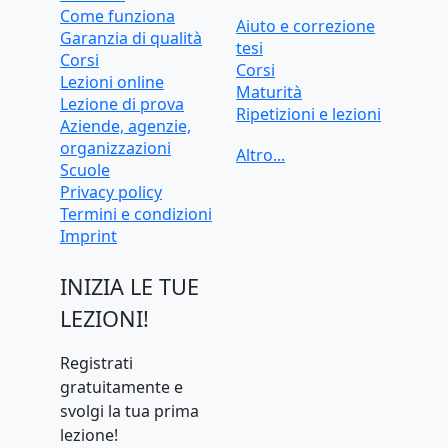
Come funziona
Aiuto e correzione
Garanzia di qualità
tesi
Corsi
Corsi
Lezioni online
Maturità
Lezione di prova
Ripetizioni e lezioni
Aziende, agenzie,
Ripetizioni e lezioni
organizzazioni
online
Scuole
Test d'ingresso e
Privacy policy
preparazione
Termini e condizioni
universitaria
Imprint
INIZIA LE TUE
LEZIONI!
Registrati
gratuitamente e
svolgi la tua prima
lezione!