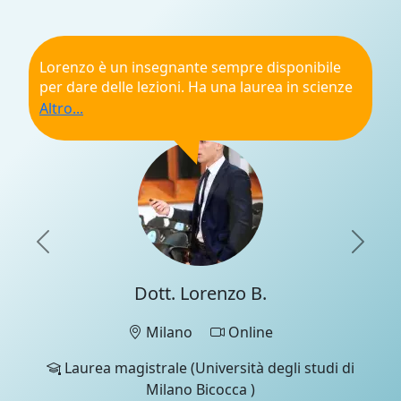
Lorenzo è un insegnante sempre disponibile
per dare delle lezioni. Ha una laurea in scienze
statistiche e ora sta facendo una magistrale in
Data science. Se stai cercando qualcuno che ti
aiuti con statistica e con linguaggi di
programmazione per scopi statistici (R,
Python...) lui è la persona giusta!
Raccomandazione generale
Puntualità
Previous
Nex
Qualifiche
Professionalità
Dott. Lorenzo B.
Esperienza di apprendimento
Questa recensione è stata scritta da un membro del
team di UniProf durante un colloquio di verifica.
Milano
Online
Laurea magistrale (Università degli studi di
Milano Bicocca )