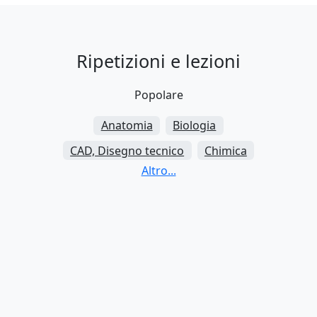
Ripetizioni e lezioni
Popolare
Anatomia
Biologia
CAD, Disegno tecnico
Chimica
Diritto
Econometria
Economia aziendale
Elettrotecnica
Fisica
Ingegneria
Matematica
Medicina
Microeconomia
Statistica
VBA, Excel